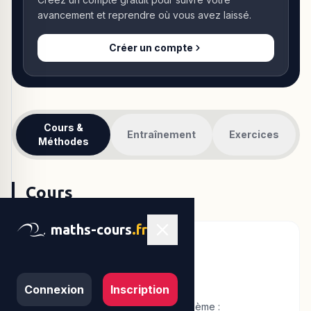
avancement et reprendre où vous avez laissé.
Créer un compte
Cours &
Entraînement
Exercices
Méthodes
Cours
maths-cours
.fr
Transformations et
homothéties
Connexion
Inscription
Tout savoir sur les homothéties en 3ème :