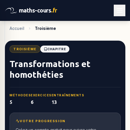
maths-cours
.fr
Accueil
Troisième
TROISIÈME
CHAPITRE
Transformations et
homothéties
MÉTHODES
EXERCICES
ENTRAÎNEMENTS
5
6
13
VOTRE PROGRESSION
Créez un compte gratuit pour suivre votre