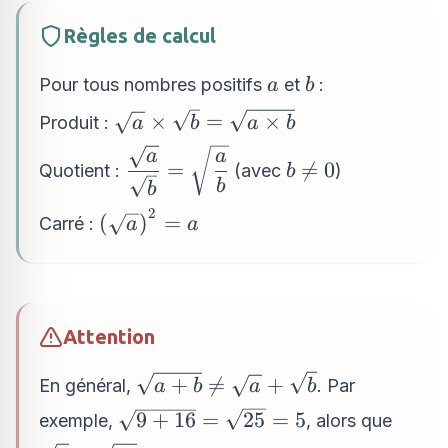
Règles de calcul
a
b
Pour tous nombres positifs
et
:
a
b
\sqrt{a}\times
×
=
×
Produit :
a
b
a
b
\sqrt{b}=\sqrt{a\times
\dfrac{\sqrt{a}}
a
a
b\neq
=

=
0
b}
Quotient :
(avec
)
b
{\sqrt{b}}=\sqrt{\dfrac{a}
b
b
0
{b}}
2
\left(\sqrt{a}\right)^{2}=a
(
)
=
Carré :
a
a
Attention
\sqrt{a+b}\neq
+

=
+
En général,
. Par
a
b
a
b
\sqrt{a}+\sqrt{b}
\sqrt{9+16}=\sqrt{25}=5
9
+
16
=
25
=
5
exemple,
, alors que