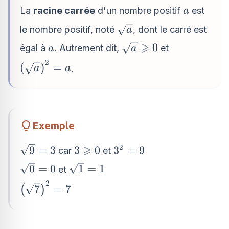
a
La
racine carrée
d'un nombre positif
est
a
\sqrt{a}
le nombre positif, noté
, dont le carré est
a
⩾
a
\sqrt{a}\geqslant
0
égal à
. Autrement dit,
et
a
a
0
2
\left(\sqrt{a}\right)^{2}=a
(
)
=
.
a
a
Exemple
⩾
2
\sqrt{9}=3
3\geqslant
3^{2}=9
9
=
3
3
0
3
=
9
car
et
0
\sqrt{0}=0
\sqrt{1}=1
0
=
0
1
=
1
et
2
\left(\sqrt{7}\right)^{2}=7
7
=
7
(
)