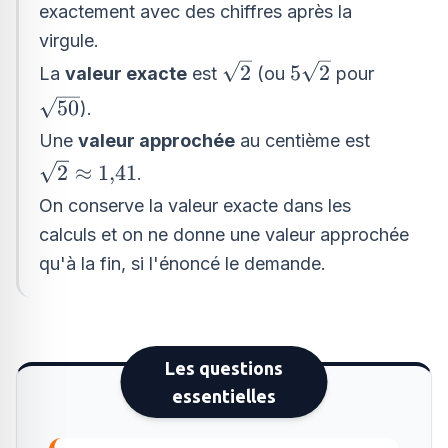
exactement avec des chiffres après la
virgule.
\sqrt{2}
5\sqrt{2}
2
5
2
La
valeur exacte
est
(ou
pour
\sqrt{50}
50
).
Une
valeur approchée
au centième est
\sqrt{2}\approx
2
≈
1
,
41
.
1{,}41
On conserve la valeur exacte dans les
calculs et on ne donne une valeur approchée
qu'à la fin, si l'énoncé le demande.
Les questions
essentielles