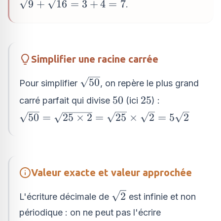
\sqrt{9}+\sqrt{16}=3+4=7
9
+
16
=
3
+
4
=
7
.
Simplifier une racine carrée
\sqrt{50}
50
Pour simplifier
, on repère le plus grand
50
25
50
25
carré parfait qui divise
(ici
) :
\sqrt{50}=\sqrt{25\times
50
=
25
×
2
=
25
×
2
=
5
2
2}=\sqrt{25}\times
\sqrt{2}=5\sqrt{2}
Valeur exacte et valeur approchée
\sqrt{2}
2
L'écriture décimale de
est infinie et non
périodique : on ne peut pas l'écrire