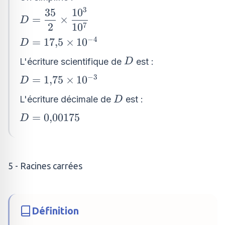
10^{ - 2}}{10^{7}}
3
35
1
0
D=\dfrac{35}
=
×
D
{2}\times
7
2
1
0
\dfrac{10^{3}}
−
4
D=17{,}5\times
=
17
,
5
×
1
0
D
{10^{7}}
10^{ - 4}
D
L'écriture scientifique de
est :
D
−
3
D=1{,}75\times
=
1
,
75
×
1
0
D
10^{ - 3}
D
L'écriture décimale de
est :
D
D=0{,}00175
=
0
,
00175
D
5 - Racines carrées
Définition