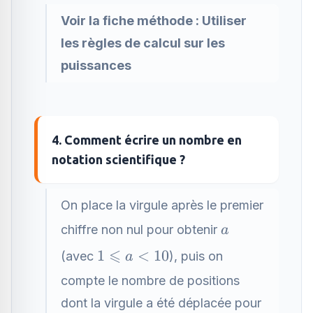
\times
m}
Voir la fiche méthode :
Utiliser
les règles de calcul sur les
puissances
4. Comment écrire un nombre en
notation scientifique ?
On place la virgule après le premier
a
chiffre non nul pour obtenir
a
⩽
1
1
<
10
(avec
), puis on
a
\leqslant
compte le nombre de positions
a < 10
dont la virgule a été déplacée pour