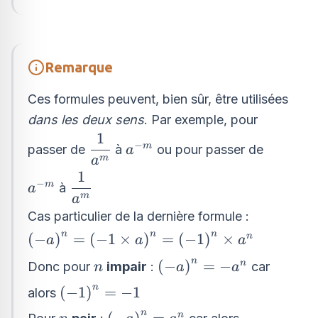
{3^{3}}=\dfrac{8}{27}
Remarque
Ces formules peuvent, bien sûr, être utilisées
dans les deux sens
. Par exemple, pour
1
\dfrac{1}
−
a^{
m
passer de
à
ou pour passer de
a
{a^{m}}
m
a
-
1
\dfrac{1}
m}
−
a^{
m
à
a
{a^{m}}
m
a
-
Cas particulier de la dernière formule :
m}
n
n
n
\left( -
(
−
)
=
(
−
1
×
)
=
(
−
1
)
×
n
a
a
a
a\right)^{n}=\left(
n
n
\left( -
(
−
)
=
−
n
Donc pour
impair
:
car
n
a
a
- 1\times
a\right)^{n}=
n
\left( -
(
−
1
)
=
−
1
a\right)^{n}=\left(
alors
- a^{n}
1\right)^{n}=
-
n
n
\left( -
(
−
)
=
n