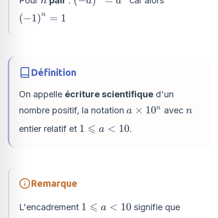
Pour
pair
:
car alors
n
a
a
- 1
1\right)^{n}\times
a\right)^{n}=a^{n}
n
\left( -
(
−
1
)
=
1
a^{n}
1\right)^{n}=1
Définition
On appelle
écriture scientifique
d'un
a\times
n
×
1
0
n
nombre positif, la notation
avec
a
n
10^{n}
⩽
1
1
<
10
entier relatif et
.
a
\leqslant
a < 10
Remarque
⩽
1
1
<
10
L'encadrement
signifie que
a