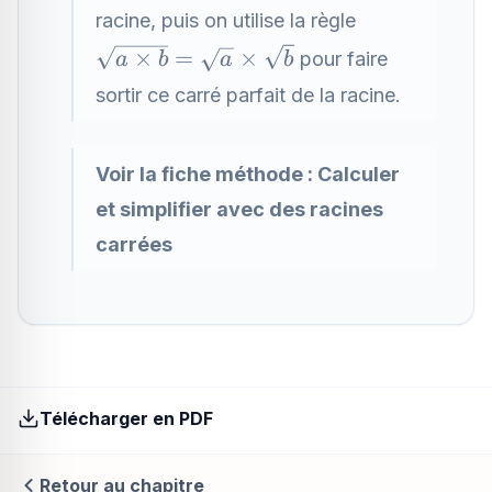
racine, puis on utilise la règle
\sqrt{a\times
×
=
×
pour faire
a
b
a
b
b}=\sqrt{a}\times
sortir ce carré parfait de la racine.
\sqrt{b}
Voir la fiche méthode :
Calculer
et simplifier avec des racines
carrées
Télécharger en PDF
Retour au chapitre