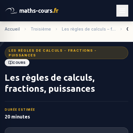
maths-cours
.fr
Accueil
Troisième
Les règles de calculs – f…
Co
LES RÈGLES DE CALCULS - FRACTIONS -
PUISSANCES
COURS
Les règles de calculs,
fractions, puissances
DURÉE ESTIMÉE
20 minutes