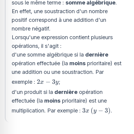
sous le même terme :
somme algébrique
.
En effet, une soustraction d'un nombre
positif correspond à une addition d'un
nombre négatif.
Lorsqu'une expression contient plusieurs
opérations, il s'agit :
d'une somme algébrique si la
dernière
opération effectuée (la
moins
prioritaire) est
une addition ou une soustraction. Par
2x
2
−
3
exemple :
;
x
y
-
d'un produit si la
dernière
opération
3y
effectuée (la
moins
prioritaire) est une
3x\left(y
3
(
−
3
)
multiplication. Par exemple :
.
x
y
-
3\right)