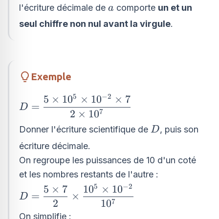
\leqslant
a
l'écriture décimale de
comporte
un et un
a
a < 10
seul chiffre non nul avant la virgule
.
Exemple
5
−
2
5
×
1
0
×
1
0
×
7
D=\dfrac{5\times
=
D
10^{5}\times 10^{
7
2
×
1
0
- 2}\times 7}
D
Donner l'écriture scientifique de
, puis son
D
{2\times 10^{7}}
écriture décimale.
On regroupe les puissances de 10 d'un coté
et les nombres restants de l'autre :
5
−
2
5
×
7
1
0
×
1
0
D=\dfrac{5\times
=
×
D
7}{2}\times
7
2
1
0
\dfrac{10^{5}\times
On simplifie :