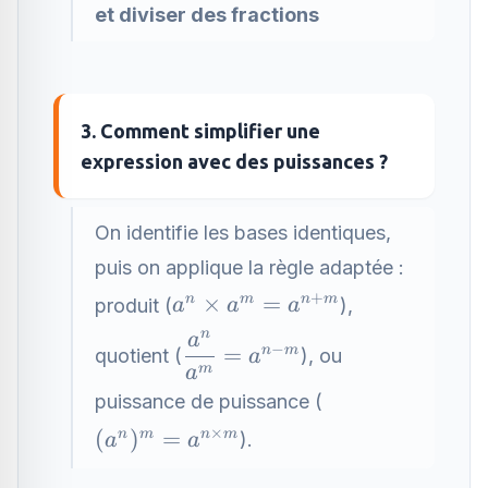
et diviser des fractions
3. Comment simplifier une
expression avec des puissances ?
On identifie les bases identiques,
puis on applique la règle adaptée :
+
a^n
×
=
n
m
n
m
produit (
),
a
a
a
\times
n
\dfrac{a^n}
a
−
=
n
m
quotient (
), ou
a^m =
a
{a^m} =
m
a
a^{n+m}
a^{n-m}
puissance de puissance (
×
(a^n)^m
(
)
=
n
m
n
m
).
a
a
= a^{n