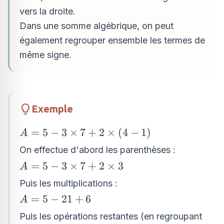
vers la droite.
Dans une somme algébrique, on peut
également regrouper ensemble les termes de
même signe.
Exemple
A=5 -
=
5
−
3
×
7
+
2
×
(
4
−
1
)
A
3\times
On effectue d'abord les parenthèses :
7+2\times
A=5 -
=
5
−
3
×
7
+
2
×
3
A
\left(4 -
3\times
1\right)
Puis les multiplications :
7+2\times
A=5
=
5
−
21
+
6
A
3
-
Puis les opérations restantes (en regroupant