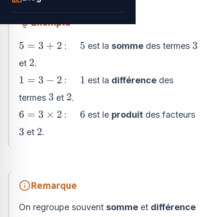
Exemple
5 =
\quad
3
5
=
3
+
2
5
3
:
est la
somme
des termes
3+2
5
2
2
et
.
1
\quad1
1
=
3
−
2
1
:
est la
différence
des
=
3
2
3
2
termes
et
.
3
6 =
\quad6
6
=
3
×
2
6
:
est le
produit
des facteurs
-
3\times
2
3
2
3
2
et
.
2
Remarque
On regroupe souvent
somme
et
différence