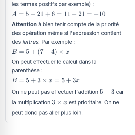
21+6
les termes positifs par exemple) :
A=5 -
=
5
−
21
+
6
=
11
−
21
=
−
10
A
21+6=11
Attention
à bien tenir compte de la priorité
- 21= -
des opération même si l'expression contient
10
des
lettres
. Par exemple :
B=5+\left(7 -
=
5
+
(
7
−
4
)
×
B
x
4\right)\times
On peut effectuer le calcul dans la
x
parenthèse :
B=5+3\times
=
5
+
3
×
=
5
+
3
B
x
x
x=5+3x
5+3
5
+
3
On ne peut pas effectuer l'addition
car
3\times
3
×
la multiplication
est prioritaire. On ne
x
x
peut donc pas aller plus loin.