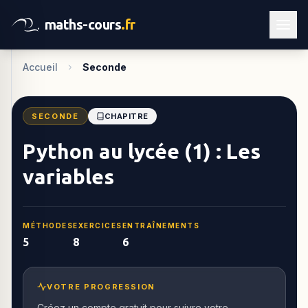
maths-cours
.fr
Accueil
Seconde
SECONDE
CHAPITRE
Python au lycée (1) : Les
variables
MÉTHODES
EXERCICES
ENTRAÎNEMENTS
5
8
6
VOTRE PROGRESSION
Créez un compte gratuit pour suivre votre