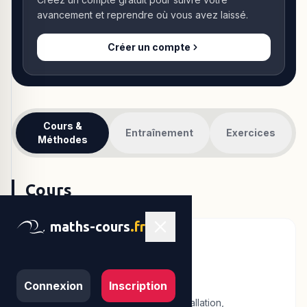
avancement et reprendre où vous avez laissé.
Créer un compte
Cours &
Entraînement
Exercices
Méthodes
Cours
maths-cours
.fr
Python au lycée (1) : Les
variables
Connexion
Inscription
Débuter avec Python au lycée : installation,