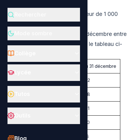
Bourse de Paris.
Cette indice a été défini à la valeur de 1 000
Rechercher
points au 31 décembre 1987.
Mode sombre
Les valeurs de cet indice au 31 décembre entre
2000 et 2009 sont données par le tableau ci-
Collège
dessous (source Wikipedia)
Année
Valeur du CAC 40 au 31 décembre
Lycée
2000
5 926,42
Tutos
2001
4 624,58
2002
3 063,91
Outils
2003
3 557,90
2004
3 821,16
Blog