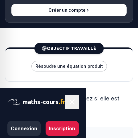
Créer un compte
OBJECTIF TRAVAILLÉ
Résoudre une équation produit
Pour chaque affirmation, indiquez si elle est
maths-cours
.fr
Vraie
ou
Fausse
.
Connexion
Inscription