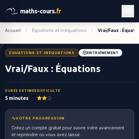
maths-cours
.fr
Accueil
Équations et inéquations
Vrai/Faux : Équati
ÉQUATIONS ET INÉQUATIONS
ENTRAÎNEMENT
Vrai/Faux : Équations
DURÉE ESTIMÉE
DIFFICULTÉ
5 minutes
VOTRE PROGRESSION
Créez un compte gratuit pour suivre votre avancement
et reprendre où vous avez laissé.