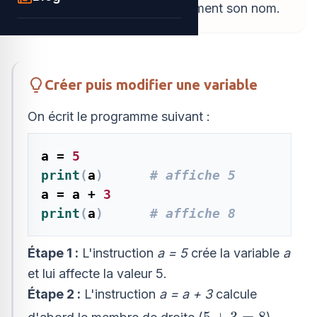
print(...)
en reprenant simplement son nom.
Créer puis modifier une variable
On écrit le programme suivant :
a 
=
5
print
(
a
)
# affiche 5
a 
=
 a 
+
3
print
(
a
)
# affiche 8
Étape 1 :
L'instruction
a = 5
crée la variable
a
et lui affecte la valeur 5.
Étape 2 :
L'instruction
a = a + 3
calcule
5
5
+
3
=
8