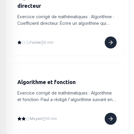
directeur
Exercice corrigé de mathématiques : Algorithme :
Coefficient directeur. Écrire un algorithme qui
demande les coordonnées de deux points A et B
(d'abscisses d...
Facile
5 min
Algorithme et fonction
Exercice corrigé de mathématiques : Algorithme
et fonction. Paul a rédigé l'algorithme suivant en
pseudo-code : | Variables | : nombres réels | | :---
| :---...
Moyen
10 min