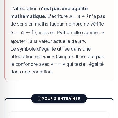
L'affectation
n'est pas une égalité
mathématique
. L'écriture
a = a + 1
n'a pas
de sens en maths (aucun nombre ne vérifie
a
=
+
1
), mais en Python elle signifie : «
a
a
=
ajouter 1 à la valeur actuelle de
a
».
a
Le symbole d'égalité utilisé dans une
+
affectation est «
=
» (simple). Il ne faut pas
1
le confondre avec « == » qui teste l'égalité
dans une condition.
POUR S'ENTRAÎNER