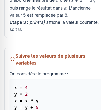
d'abord le membre de droite (
),
+
puis range le résultat dans
a
. L'ancienne
3
valeur 5 est remplacée par 8.
=
Étape 3 :
print(a)
affiche la valeur courante,
8
soit 8.
Suivre les valeurs de plusieurs
variables
On considère le programme :
x 
=
4
y 
=
2
x 
=
 x 
*
 y

y 
=
 y 
+
5