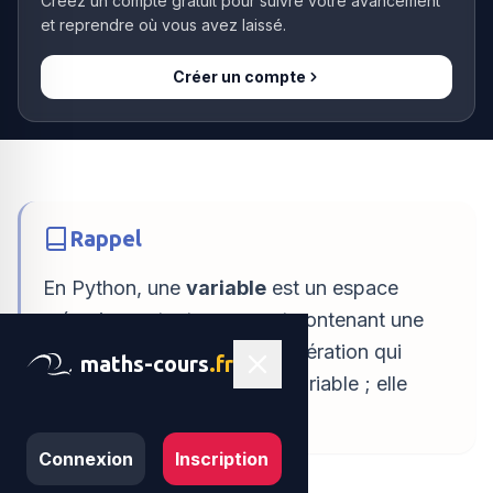
Créez un compte gratuit pour suivre votre avancement
et reprendre où vous avez laissé.
Créer un compte
Rappel
En Python, une
variable
est un espace
mémoire portant un nom et contenant une
valeur. L'
affectation
est l'opération qui
maths-cours
.fr
range une valeur dans une variable ; elle
s'écrit avec le signe « = ».
Connexion
Inscription