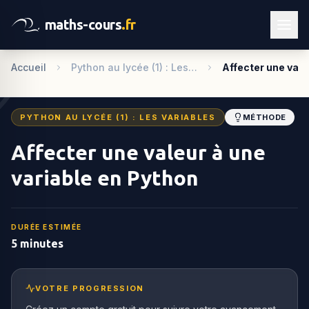
maths-cours
.fr
Accueil
Python au lycée (1) : Les…
Affecter une val
PYTHON AU LYCÉE (1) : LES VARIABLES
MÉTHODE
Affecter une valeur à une
variable en Python
DURÉE ESTIMÉE
5 minutes
VOTRE PROGRESSION