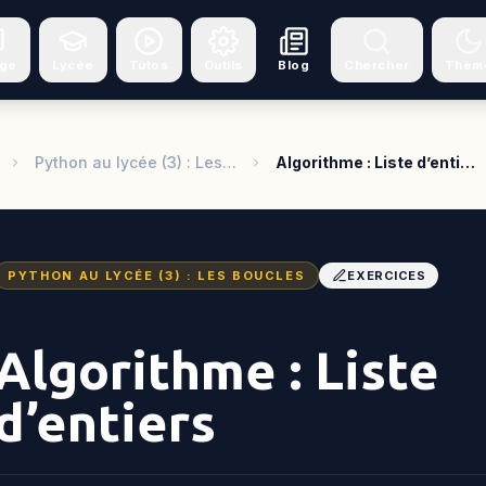
ège
Lycée
Tutos
Outils
Blog
Chercher
Thèm
Python au lycée (3) : Les…
Algorithme : Liste d’enti…
PYTHON AU LYCÉE (3) : LES BOUCLES
EXERCICES
Algorithme : Liste
d’entiers