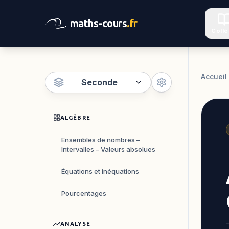
maths-cours
.fr
Coll
Accueil
Seconde
ALGÈBRE
Ensembles de nombres –
Intervalles – Valeurs absolues
Équations et inéquations
Pourcentages
ANALYSE