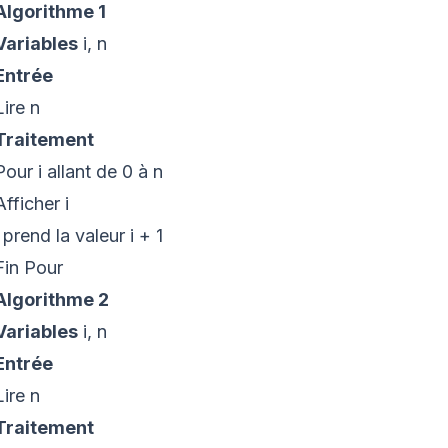
Algorithme 1
Variables
i, n
Entrée
Lire n
Traitement
Pour i allant de 0 à n
Afficher i
i prend la valeur i + 1
Fin Pour
Algorithme 2
Variables
i, n
Entrée
Lire n
Traitement