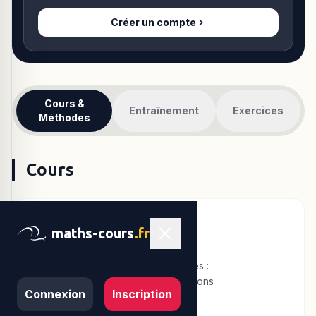
Créer un compte
Cours &
Entraînement
Exercices
Méthodes
Cours
maths-cours
.fr
Pourcentages
Maîtriser les calculs de pourcentages :
proportion, taux d'évolution, évolutions
Connexion
Inscription
successives et réciproques.