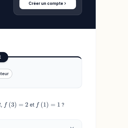
Créer un compte
É
cteur
f\left(3\right)=2
f\left(1\right)=1
2
(
3
)
=
2
(
1
)
=
1
,
et
?
f
f