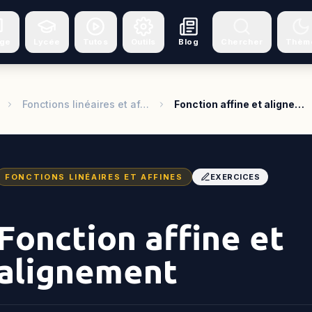
ège
Lycée
Tutos
Outils
Blog
Chercher
Thèm
Fonctions linéaires et af…
Fonction affine et aligne…
FONCTIONS LINÉAIRES ET AFFINES
EXERCICES
Fonction affine et
alignement