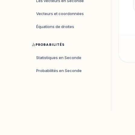
Les vecteurs en Seconde
Vecteurs et coordonnées
Équations de droites
PROBABILITÉS
Statistiques en Seconde
Probabilités en Seconde
ALGORITHMIQUE
Python au lycée (1) : Les
variables
Python au lycée (2) : Les
instructions conditionnelles