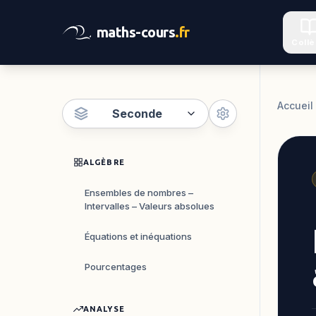
maths-cours
.fr
Coll
Accueil
Seconde
ALGÈBRE
Ensembles de nombres –
Intervalles – Valeurs absolues
Équations et inéquations
Pourcentages
ANALYSE