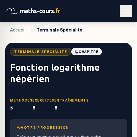
maths-cours
.fr
Accueil
Terminale Spécialité
TERMINALE SPÉCIALITÉ
CHAPITRE
Fonction logarithme
népérien
MÉTHODES
EXERCICES
ENTRAÎNEMENTS
5
8
8
VOTRE PROGRESSION
Créez un compte gratuit pour suivre votre