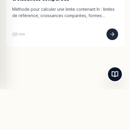
Méthode pour calculer une limite contenant ln : limites
de référence, croissances comparées, formes
indéterminées.
5 min
© 2026
Maths-Cours.fr
- Tous droits réservés.
Mentions Légales
Confidentialité
CGU
Contact / Support