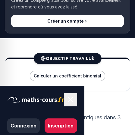
Créez un compte gratuit pour suivre votre avancement
et reprendre où vous avez laissé.
Créer un compte
OBJECTIF TRAVAILLÉ
Calculer un coefficient binomial
maths-cours
.fr
Partie A - Étude d'un exemple
On souhaite ranger 4 boules identiques dans 3
Connexion
Inscription
casiers.