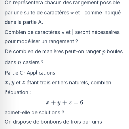
On représentera chacun des rangement possible
\star
⋆
par une suite de caractères
et | comme indiqué
dans la partie A.
\star
⋆
Combien de caractères
et | seront nécessaires
pour modéliser un rangement ?
p
De combien de manières peut-on ranger
boules
p
n
dans
casiers ?
n
Partie C - Applications
x,
z
,
et
étant trois entiers naturels, combien
x
y
z
y
l'équation :
x
+
+
=
6
x
y
z
+
admet-elle de solutions ?
y
On dispose de bonbons de trois parfums
+