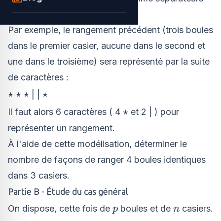
entre les différents casiers.
Par exemple, le rangement précédent (trois boules
dans le premier casier, aucune dans le second et
une dans le troisième) sera représenté par la suite
de caractères :
\star
\star
⋆
⋆
⋆
⋆
| |
\star
\star
⋆
Il faut alors 6 caractères ( 4
et 2 | ) pour
\star
représenter un rangement.
À l'aide de cette modélisation, déterminer le
nombre de façons de ranger 4 boules identiques
dans 3 casiers.
Partie B - Étude du cas général
p
n
On dispose, cette fois de
boules et de
casiers.
p
n