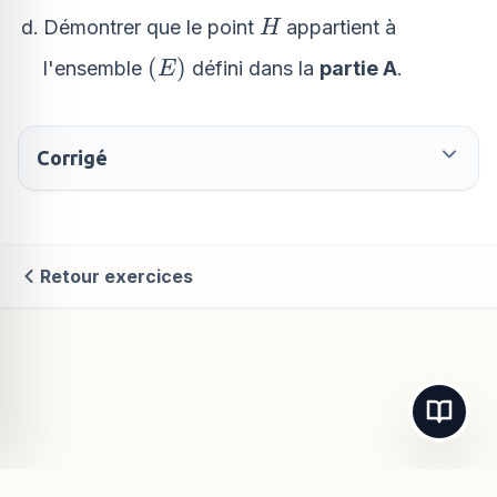
H
Démontrer que le point
appartient à
H
\left(E\right)
(
)
l'ensemble
défini dans la
partie A
.
E
Corrigé
Retour exercices