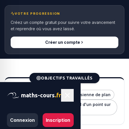
VOTRE PROGRESSION
Créez un compte gratuit pour suivre votre avancement
et reprendre où vous avez laissé.
Créer un compte
OBJECTIFS TRAVAILLÉS
maths-cours
.fr
Déterminer une équation cartésienne de plan
Déterminer le projeté orthogonal d'un point sur
un plan
Connexion
Inscription