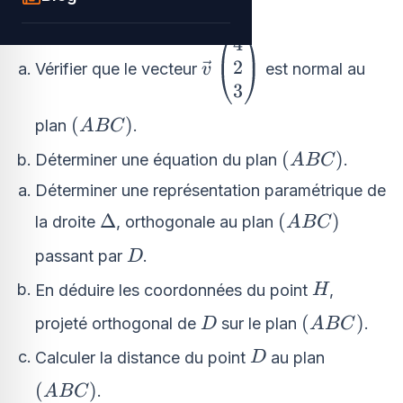
\vec{k}\right)
C\left(0
D\left(
(
0
;
0
;
4
)
(
−
5
;
0
;
1
)
et
.
C
D
0\right)
0\right)
; 0 ;
- 5 ; 0 ;
\vec{v}
4
4\right)
1\right)
\begin{pmatrix}
2
Vérifier que le vecteur
est normal au
v
4 \\ 2 \\
3
3\end{pmatrix}
\left(ABC\right)
(
)
plan
.
A
BC
\left(ABC\ri
(
)
Déterminer une équation du plan
.
A
BC
Déterminer une représentation paramétrique de
\Delta
\left(ABC\rig
Δ
(
)
la droite
, orthogonale au plan
A
BC
D
passant par
.
D
H
En déduire les coordonnées du point
,
H
D
\left(ABC\
(
)
projeté orthogonal de
sur le plan
.
D
A
BC
D
Calculer la distance du point
au plan
D
\left(ABC\right)
(
)
.
A
BC