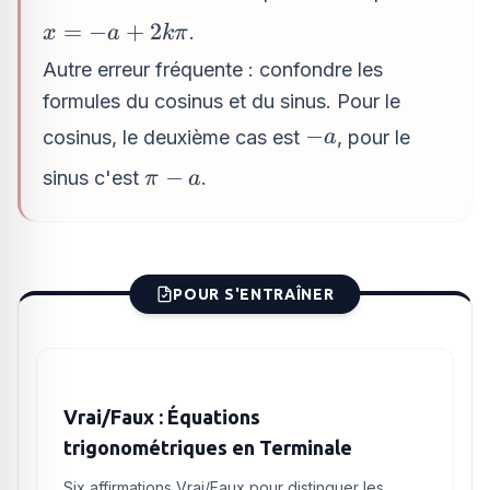
\cos(a)
+
x = -
=
−
+
2
.
x
a
kπ
2k\pi
a +
Autre erreur fréquente : confondre les
2k\pi
formules du cosinus et du sinus. Pour le
-
−
cosinus, le deuxième cas est
, pour le
a
a
\pi
−
sinus c'est
.
π
a
- a
POUR S'ENTRAÎNER
Vrai/Faux : Équations
trigonométriques en Terminale
Six affirmations Vrai/Faux pour distinguer les