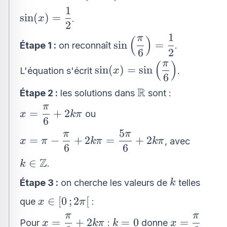
2\pi[
1
\right\}
\sin(x) =
s
i
n
(
)
=
.
x
2
\dfrac{1}
1
{2}
π
\sin\left(\dfrac{\pi}
(
)
s
i
n
=
Étape 1 :
on reconnaît
.
6
2
{6}\right) =
π
(
)
\dfrac{1}{2}
\sin(x) =
s
i
n
(
)
=
s
i
n
L'équation s'écrit
.
x
6
\sin\left(\dfrac{\pi}
R
\mathbb{R}
{6}\right)
Étape 2 :
les solutions dans
sont :
π
x =
=
+
2
ou
x
kπ
6
\dfrac{\pi}
5
π
π
x = \pi -
{6} +
=
−
+
2
=
+
2
, avec
x
π
kπ
kπ
6
6
\dfrac{\pi}
2k\pi
{6} + 2k\pi
Z
k \in
∈
.
k
=
\mathbb{Z}
k
Étape 3 :
on cherche les valeurs de
telles
k
\dfrac{5\pi}
x
{6} + 2k\pi
∈
[
0
;
2
[
que
:
x
π
\in
π
π
x =
x =
k
=
+
2
=
0
=
Pour
:
donne
x
kπ
k
x
[0\,;