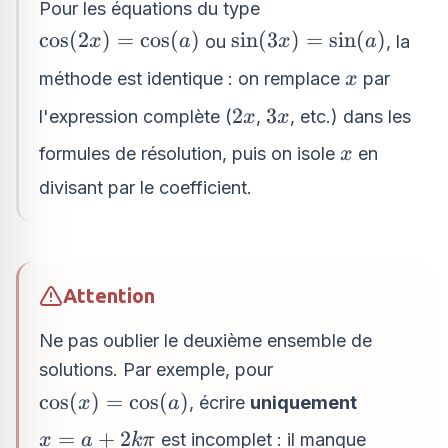
Pour les équations du type
\cos(2x)
\sin(3x)
c
o
s
(
2
)
=
c
o
s
(
)
s
i
n
(
3
)
=
s
i
n
(
)
ou
, la
x
a
x
a
=
=
x
méthode est identique : on remplace
par
x
\cos(a)
\sin(a)
2x
3x
2
3
l'expression complète (
,
, etc.) dans les
x
x
x
formules de résolution, puis on isole
en
x
divisant par le coefficient.
Attention
Ne pas oublier le deuxième ensemble de
solutions. Par exemple, pour
\cos(x)
c
o
s
(
)
=
c
o
s
(
)
, écrire
uniquement
x
a
=
x = a
=
+
2
est incomplet : il manque
x
a
kπ