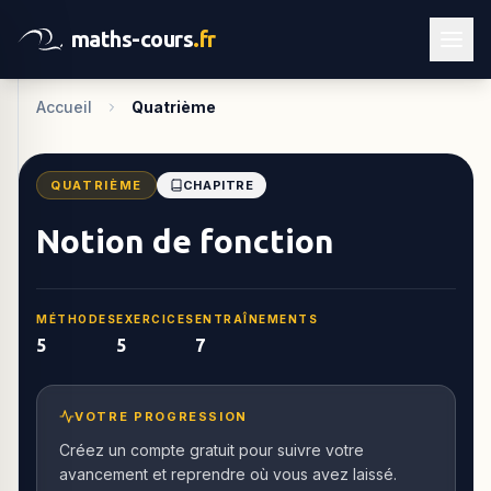
maths-cours
.fr
Accueil
Quatrième
QUATRIÈME
CHAPITRE
Notion de fonction
MÉTHODES
EXERCICES
ENTRAÎNEMENTS
5
5
7
VOTRE PROGRESSION
Créez un compte gratuit pour suivre votre
avancement et reprendre où vous avez laissé.