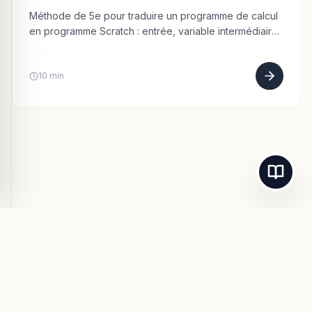
Méthode de 5e pour traduire un programme de calcul
en programme Scratch : entrée, variable intermédiaire,
suite d'opérations et affichage du résultat.
10 min
© 2026
Maths-Cours.fr
- Tous droits réservés.
Mentions Légales
Confidentialité
CGU
Contact / Support