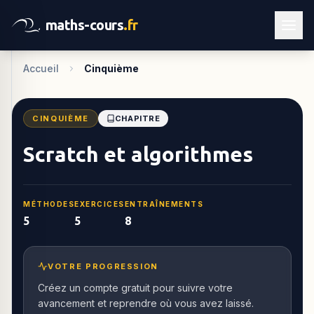
maths-cours
.fr
Accueil
Cinquième
CINQUIÈME
CHAPITRE
Scratch et algorithmes
MÉTHODES
EXERCICES
ENTRAÎNEMENTS
5
5
8
VOTRE PROGRESSION
Créez un compte gratuit pour suivre votre
avancement et reprendre où vous avez laissé.