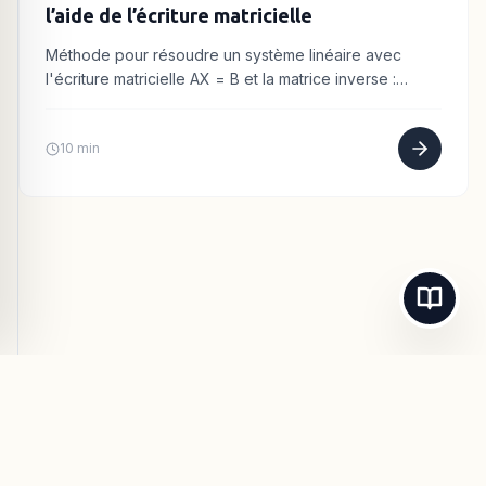
l’aide de l’écriture matricielle
Méthode pour résoudre un système linéaire avec
l'écriture matricielle AX = B et la matrice inverse :
poser, vérifier, calculer X = A^-1 B.
10 min
© 2026
Maths-Cours.fr
- Tous droits réservés.
Mentions Légales
Confidentialité
CGU
Contact / Support