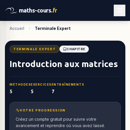
maths-cours
.fr
Accueil
Terminale Expert
TERMINALE EXPERT
CHAPITRE
Introduction aux matrices
MÉTHODES
EXERCICES
ENTRAÎNEMENTS
5
5
7
VOTRE PROGRESSION
Créez un compte gratuit pour suivre votre
avancement et reprendre où vous avez laissé.