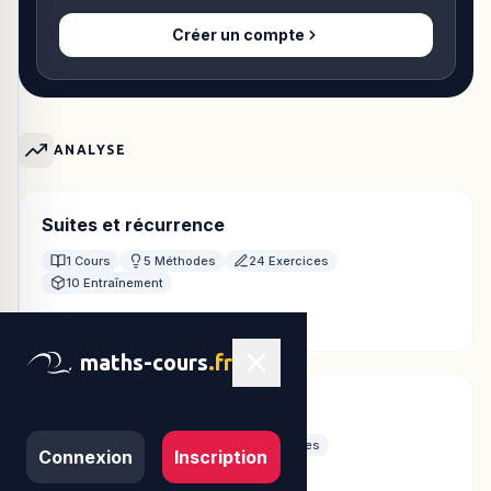
Créer un compte
ANALYSE
Suites et récurrence
1 Cours
5 Méthodes
24 Exercices
10 Entraînement
40 fiches disponibles
maths-cours
.fr
Limites d'une fonction
1 Cours
7 Méthodes
8 Exercices
Connexion
Inscription
10 Entraînement