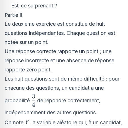
=
Est-ce surprenant ?
V(X_1)
Partie II
+
Le deuxième exercice est constitué de huit
V(X_2)
questions indépendantes. Chaque question est
notée sur un point.
Une réponse correcte rapporte un point ; une
réponse incorrecte et une absence de réponse
rapporte zéro point.
Les huit questions sont de même difficulté : pour
chacune des questions, un candidat a une
3
\dfrac{3}
probabilité
de répondre correctement,
4
{4}
indépendamment des autres questions.
Y
On note
la variable aléatoire qui, à un candidat,
Y