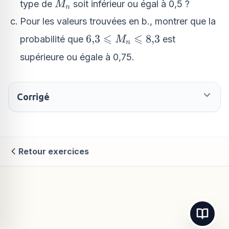
M_n
type de
soit inférieur ou égal à 0,5 ?
M
n
Pour les valeurs trouvées en b., montrer que la
⩽
⩽
6{,}3
6
,
3
8
,
3
probabilité que
est
M
n
\leqslant
supérieure ou égale à 0,75.
M_n
\leqslant
8{,}3
Corrigé
Retour exercices