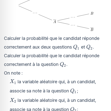
Calculer la probabilité que le candidat réponde
Q_1
Q_2
correctement aux deux questions
et
.
Q
Q
1
2
Calculer la probabilité que le candidat réponde
Q_2
correctement à la question
.
Q
2
On note :
X_1
la variable aléatoire qui, à un candidat,
X
1
Q_1
associe sa note à la question
;
Q
1
X_2
la variable aléatoire qui, à un candidat,
X
2
Q_2
associe sa note à la question
;
Q
2