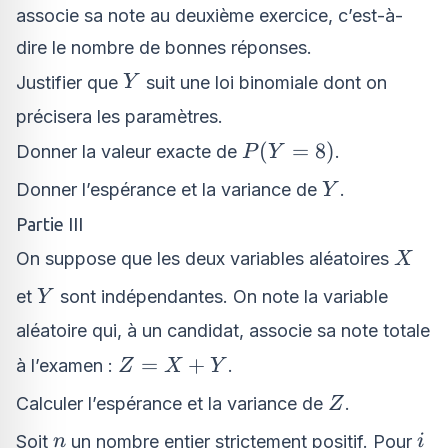
associe sa note au deuxième exercice, c’est-à-
dire le nombre de bonnes réponses.
Y
Justifier que
suit une loi binomiale dont on
Y
précisera les paramètres.
P(Y
(
=
8
)
Donner la valeur exacte de
.
P
Y
=
Y
Donner l’espérance et la variance de
.
Y
8)
Partie III
X
On suppose que les deux variables aléatoires
X
Y
et
sont indépendantes. On note la variable
Y
aléatoire qui, à un candidat, associe sa note totale
Z
=
+
à l’examen :
.
Z
X
Y
=
Z
Calculer l’espérance et la variance de
.
Z
X
n
i
+
Soit
un nombre entier strictement positif. Pour
n
i