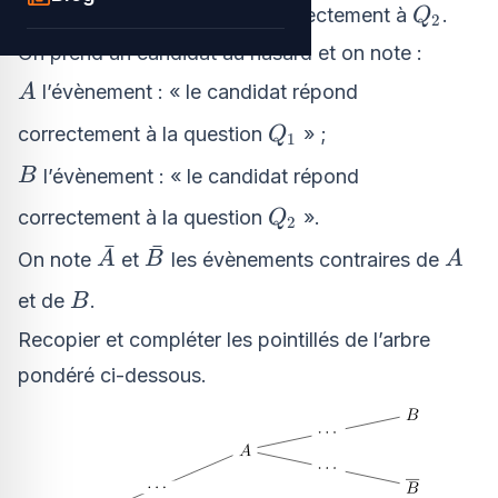
Q_2
probabilité 0,1 de répondre correctement à
.
Q
2
On prend un candidat au hasard et on note :
A
l’évènement : « le candidat répond
A
Q_1
correctement à la question
» ;
Q
1
B
l’évènement : « le candidat répond
B
Q_2
correctement à la question
».
Q
2
ˉ
ˉ
\bar{A}
\bar{B}
A
On note
et
les évènements contraires de
A
B
A
B
et de
.
B
Recopier et compléter les pointillés de l’arbre
pondéré ci-dessous.