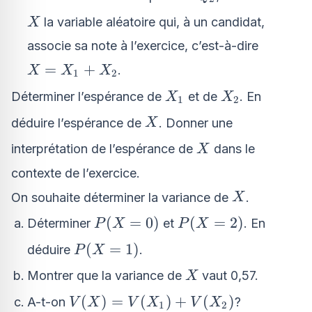
X
la variable aléatoire qui, à un candidat,
X
associe sa note à l’exercice, c’est-à-dire
X
=
+
.
X
X
X
1
2
=
X_1
X_2
Déterminer l’espérance de
et de
. En
X
X
1
2
X_1
X
+
déduire l’espérance de
. Donner une
X
X_2
X
interprétation de l’espérance de
dans le
X
contexte de l’exercice.
X
On souhaite déterminer la variance de
.
X
P(X
P(X
(
=
0
)
(
=
2
)
Déterminer
et
. En
P
X
P
X
=
=
P(X
(
=
1
)
déduire
.
P
X
0)
2)
=
X
Montrer que la variance de
vaut 0,57.
X
1)
V(X)
(
)
=
(
)
+
(
)
A-t-on
?
V
X
V
X
V
X
1
2