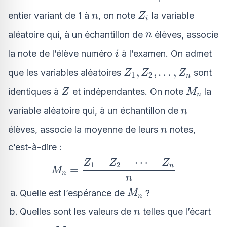
Y
n
Z_i
entier variant de 1 à
, on note
la variable
n
Z
i
n
aléatoire qui, à un échantillon de
élèves, associe
n
i
la note de l’élève numéro
à l’examen. On admet
i
Z_1,
,
,
…
,
que les variables aléatoires
sont
Z
Z
Z
1
2
n
Z_2,
Z
M_n
identiques à
et indépendantes. On note
la
Z
M
n
\ldots,
n
Z_n
variable aléatoire qui, à un échantillon de
n
n
élèves, associe la moyenne de leurs
notes,
n
c’est-à-dire :
+
+
⋯
+
M_n =
Z
Z
Z
1
2
n
=
M
n
\dfrac{Z_1
n
+ Z_2 +
M_n
Quelle est l’espérance de
?
M
n
\cdots +
n
Quelles sont les valeurs de
telles que l’écart
n
Z_n}{n}