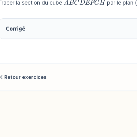
ABCDEFGH
Tracer la section du cube
par le plan
A
BC
D
EFG
H
Corrigé
Retour exercices