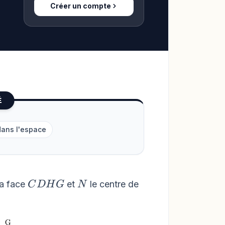
Créer un compte
É
dans l'espace
CDHG
N
la face
et
le centre de
C
DH
G
N