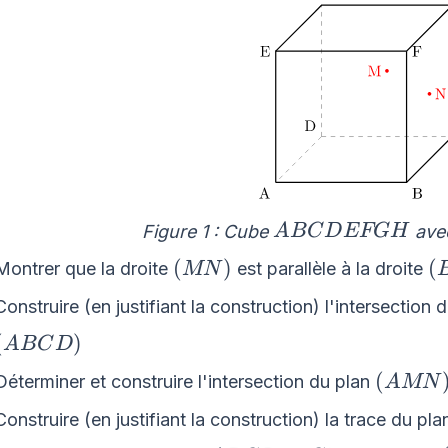
ABCDEFGH
Figure 1 : Cube
ave
A
BC
D
EFG
H
\left(MN\right)
\
(
)
(
Montrer que la droite
est parallèle à la droite
MN
Construire (en justifiant la construction) l'intersection 
\left(ABCD\right)
(
)
A
BC
D
\left(
(
Déterminer et construire l'intersection du plan
A
MN
Construire (en justifiant la construction) la trace du pl