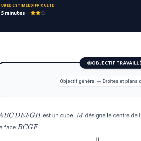
DURÉE ESTIMÉE
DIFFICULTÉ
15 minutes
OBJECTIF TRAVAILL
Objectif général — Droites et plans 
ABCDEFGH
M
est un cube.
désigne le centre de 
A
BC
D
EFG
H
M
BCGF
la face
.
BCGF