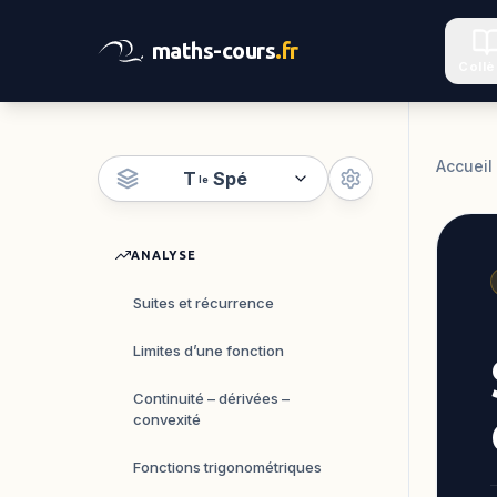
maths-cours
.fr
Coll
Accueil
T
Spé
le
ANALYSE
Suites et récurrence
Limites d’une fonction
Continuité – dérivées –
convexité
Fonctions trigonométriques