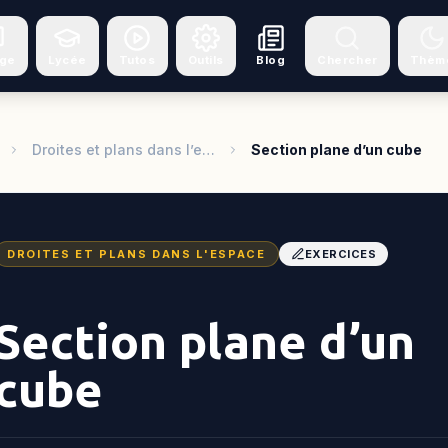
ège
Lycée
Tutos
Outils
Blog
Chercher
Thèm
Droites et plans dans l’e…
Section plane d’un cube
DROITES ET PLANS DANS L'ESPACE
EXERCICES
Section plane d’un
cube