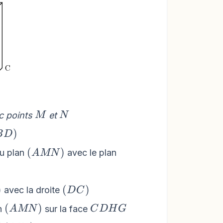
M
N
c points
et
M
N
left(BD\right)
)
B
D
\left(AMN\right)
(
)
du plan
avec le plan
A
MN
AMN\right)
\left(DC\right)
)
(
)
avec la droite
D
C
\left(AMN\right)
CDHG
(
)
an
sur la face
A
MN
C
DH
G