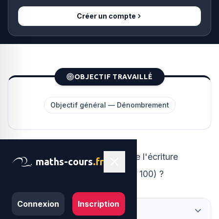
Créer un compte
OBJECTIF TRAVAILLÉ
Objectif général — Dénombrement
Par combien de zéros se termine l'écriture
maths-cours
.fr
100!
100
!
décimale de
(factorielle de 100) ?
Connexion
Inscription
Corrigé