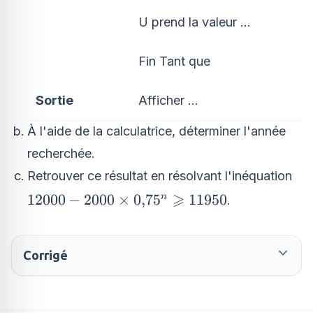
U prend la valeur ...
Fin Tant que
Sortie
Afficher ...
À l'aide de la calculatrice, déterminer l'année
recherchée.
Retrouver ce résultat en résolvant l'inéquation
⩾
12000 -
12000
−
2000
×
0
,
7
5
11950
n
.
2000\times
0{,}75^n
\geqslant
Corrigé
11950