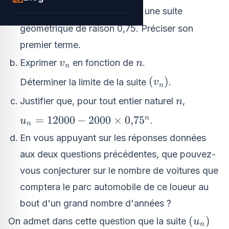
- 12000
\left(v_n\right)
(
)
Montrer que la suite
est une suite
v
n
géométrique de raison 0,75. Préciser son
premier terme.
v_n
n
Exprimer
en fonction de
.
v
n
n
\left(v_n\right)
(
)
Déterminer la limite de la suite
.
v
n
n
Justifier que, pour tout entier naturel
,
n
u_n=12000
=
12000
−
2000
×
0
,
7
5
n
.
u
n
- 2000
En vous appuyant sur les réponses données
\times
aux deux questions précédentes, que pouvez-
0{,}75^n
vous conjecturer sur le nombre de voitures que
comptera le parc automobile de ce loueur au
bout d'un grand nombre d'années ?
\left(u_
(
)
On admet dans cette question que la suite
u
n