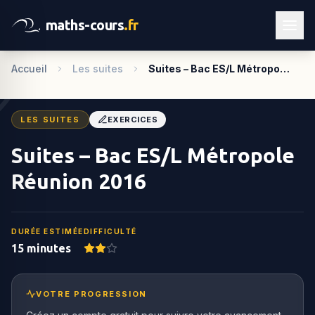
maths-cours
.fr
Accueil
Les suites
Suites – Bac ES/L Métropo…
LES SUITES
EXERCICES
Suites – Bac ES/L Métropole
Réunion 2016
DURÉE ESTIMÉE
DIFFICULTÉ
15 minutes
VOTRE PROGRESSION