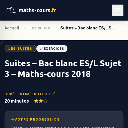
maths-cours
.fr
Accueil
Les suites
Suites – Bac blanc ES/L S…
LES SUITES
EXERCICES
Suites – Bac blanc ES/L Sujet
3 – Maths-cours 2018
DURÉE ESTIMÉE
DIFFICULTÉ
20 minutes
VOTRE PROGRESSION