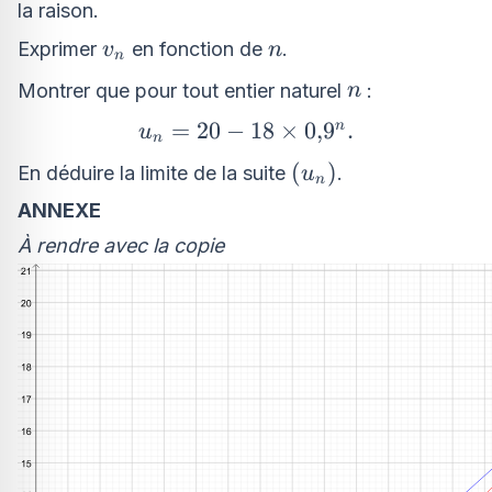
la raison.
v_n
n
Exprimer
en fonction de
.
v
n
n
n
Montrer que pour tout entier naturel
:
n
u_n=20
=
20
−
18
×
0
,
9
.
n
u
n
- 18
(u_n)
(
)
En déduire la limite de la suite
.
u
n
\times
ANNEXE
0{,}9^n.
À rendre avec la copie