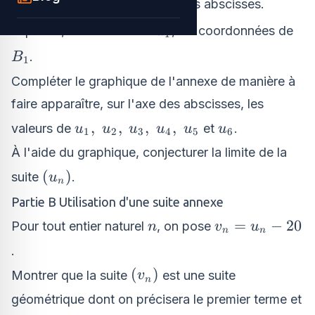
(A_0B_1)
(
)
est parallèle à l'axe des abscisses.
A
B
0
1
u_1
Exprimer, en fonction de
, les coordonnées de
u
1
B_1
.
B
1
Compléter le graphique de l'annexe de manière à
faire apparaître, sur l'axe des abscisses, les
u_1,\
u_6
,
,
,
,
valeurs de
et
.
u
u
u
u
u
u
1
2
3
4
5
6
u_2,\
À l'aide du graphique, conjecturer la limite de la
u_3,\
(u_n)
(
)
suite
.
u
u_4,\
n
u_5
Partie B Utilisation d'une suite annexe
n
v_n=u_n
=
−
20
Pour tout entier naturel
, on pose
n
v
u
n
n
- 20
.
(v_n)
(
)
Montrer que la suite
est une suite
v
n
géométrique dont on précisera le premier terme et