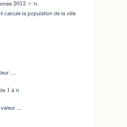
2012+n
2012
+
'année
.
n
 calcule la population de la ville
eur ....
1
n
1
 de
à
n
valeur ....