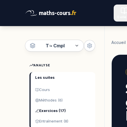
maths-cours
.fr
Coll
Accueil
T
Cmpl
le
ANALYSE
Les suites
Cours
Méthodes (6)
Exercices (17)
Entraînement (8)