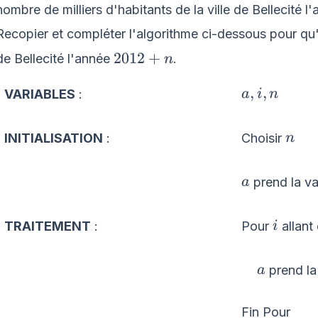
nombre de milliers d'habitants de la ville de Bellecité l
Recopier et compléter l'algorithme ci-dessous pour qu'il
2012+n
2012
+
de Bellecité l'année
.
n
a,
,
,
VARIABLES
:
a
i
n
i,
n
n
Choisir
INITIALISATION
:
n
a
prend la val
a
i
Pour
allant
TRAITEMENT
:
i
\quad
prend la 
a
a
Fin Pour