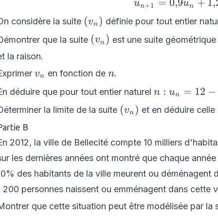
u_{n+1}=0{,}9u_
=
0
,
9
+
1
,
u
u
+
1
n
n
\left(v_{n}\right)
(
)
On considère la suite
définie pour tout entier natu
v
n
\left(v_{n}\right)
(
)
Démontrer que la suite
est une suite géométrique 
v
n
et la raison.
v_{n}
n
Exprimer
en fonction de
.
v
n
n
n :
:
=
12
−
En déduire que pour tout entier naturel
n
u
n
u_{n}=12
\left(v_{n}\right)
(
)
Déterminer la limite de la suite
et en déduire celle 
v
n
- 2\times
Partie B
0{,}9^{n}
En 2012, la ville de Bellecité compte 10 milliers d'hab
sur les dernières années ont montré que chaque année 
10% des habitants de la ville meurent ou déménagent da
1 200 personnes naissent ou emménagent dans cette vi
Montrer que cette situation peut être modélisée par la 