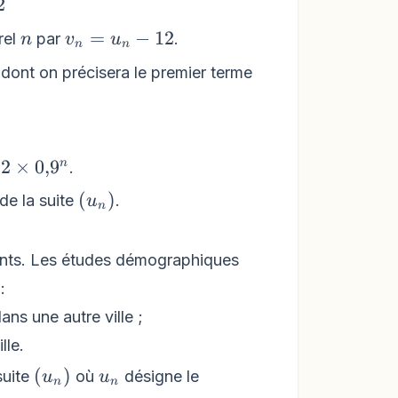
{n}+1{,}2
2
n
v_{n}=u_{n}
=
−
12
rel
par
.
n
v
u
n
n
- 12
dont on précisera le premier terme
2
×
0
,
9
n
.
\left(u_{n}\right)
(
)
de la suite
.
u
n
itants. Les études démographiques
:
ns une autre ville ;
lle.
\left(u_{n}\right)
u_{n}
(
)
suite
où
désigne le
u
u
n
n