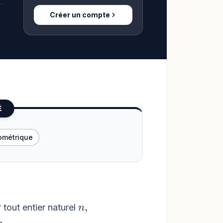
Créer un compte
É
éométrique
n,
,
 tout entier naturel
n