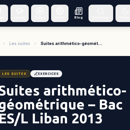
ège
Lycée
Tutos
Outils
Blog
Chercher
Thèm
Les suites
Suites arithmético-géomét…
LES SUITES
EXERCICES
Suites arithmético-
géométrique – Bac
ES/L Liban 2013