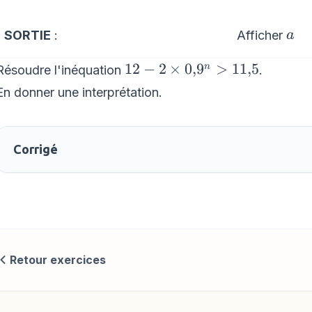
a
Afficher
SORTIE
:
a
12 -
12
−
2
×
0
,
9
>
11
,
5
n
Résoudre l'inéquation
.
2\times
En donner une interprétation.
0{,}9^{n}
> 11{,}5
Corrigé
Retour exercices