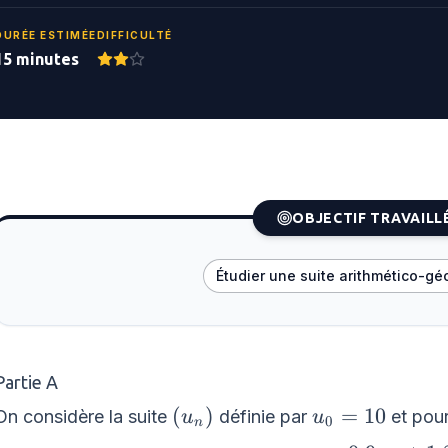
DURÉE ESTIMÉE
DIFFICULTÉ
15 minutes
OBJECTIF TRAVAILL
Étudier une suite arithmético-g
Partie A
\left(u_{n}\right)
u_{0}=10
(
)
=
10
On considère la suite
définie par
et pour
u
u
0
n