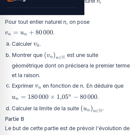
Justifier que, pour tout entier naturel n,
u_{n+1}=1{,}05u_{n}+
=
1
,
05
+
4
000
.
u
u
+
1
n
n
4\,000
Pour tout entier naturel n, on pose
v_{n}=u_{n}+80\,000
=
+
80
000
.
v
u
n
n
v_{0}
Calculer
.
v
0
\left(v_{n}\right)_{n\in
(
)
Montrer que
est une suite
v
N
n
∈
n
\mathbb{N}}
géométrique dont on précisera le premier terme
et la raison.
v_{n}
Exprimer
en fonction de n. En déduire que
v
n
u_{n}=180\,000\times
=
180
000
×
1
,
0
5
−
80
000
n
.
u
n
1{,}05^{n} - 80\,000
\left(u_{n}\right)
(
)
Calculer la limite de la suite
.
u
N
n
∈
n
\mathbb{N}}
Partie B
Le but de cette partie est de prévoir l'évolution de