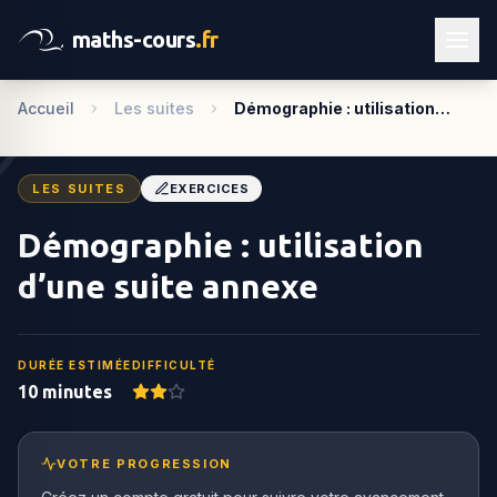
maths-cours
.fr
Accueil
Les suites
Démographie : utilisation…
LES SUITES
EXERCICES
Démographie : utilisation
d’une suite annexe
DURÉE ESTIMÉE
DIFFICULTÉ
10 minutes
VOTRE PROGRESSION