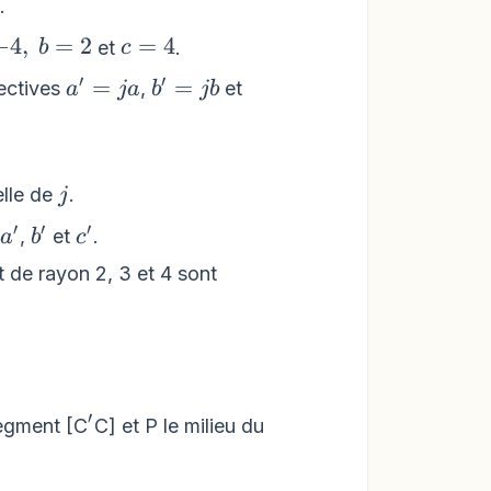
rightarrow{u},~\overrightarrow{v})
.
c
−
4
,
=
2
=
4
et
.
b
c
=
′
′
a^{\prime}=
b^{\prime}=
=
=
ectives
,
et
a
ja
b
jb
4
ja
jb
} +
c{\sqrt{3}}
j
elle de
.
j
′
′
′
a^{\prime}
b^{\prime}
c^{\prime}
,
et
.
a
b
c
t de rayon 2, 3 et 4 sont
′
^{\prime}
segment [C
C] et P le milieu du