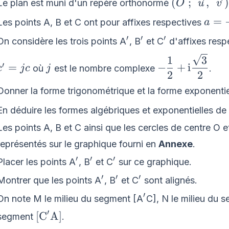
(O~;~\over
(
;
,
)
Le plan est muni d'un repère orthonormé
O
u
v
a =
=
Les points A, B et C ont pour affixes respectives
a
-
′
′
′
^{\prime}
^{\prime}
^{\prime}
On considère les trois points A
, B
et C
d'affixes resp
4,\:
- \dfrac{1}{2
1
3
b
′
c^{\prime}=
j
=
−
+
i
où
est le nombre complexe
.
c
j
c
j
\text{i}\dfra
= 2
2
2
jc
{2}
Donner la forme trigonométrique et la forme exponenti
En déduire les formes algébriques et exponentielles de
Les points A, B et C ainsi que les cercles de centre O e
représentés sur le graphique fourni en
Annexe
.
′
′
′
^{\prime}
^{\prime}
^{\prime}
Placer les points A
, B
et C
sur ce graphique.
′
′
′
^{\prime}
^{\prime}
^{\prime}
Montrer que les points A
, B
et C
sont alignés.
′
^{\prime}
On note M le milieu du segment [A
C], N le milieu du 
′
[\text{C}^{\prime}\text{A}]
[
C
A
]
segment
.