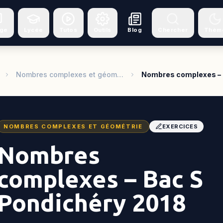
ège
Lycée
Tutos
Outils
Blog
Chercher
Thèm
Nombres complexes et géom…
Nombres complexes –
NOMBRES COMPLEXES ET GÉOMÉTRIE
EXERCICES
Nombres
complexes – Bac S
Pondichéry 2018