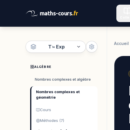
maths-cours
.fr
Coll
Accueil
T
Exp
le
ALGÈBRE
Nombres complexes et algèbre
Nombres complexes et
géométrie
Cours
Méthodes (7)