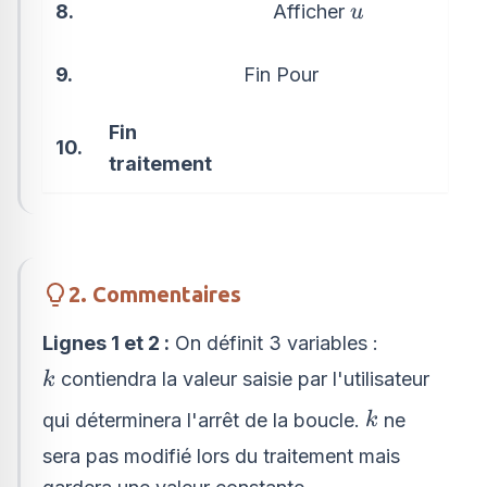
\quad
u
Afficher
8.
u
9.
Fin Pour
Fin
10.
traitement
2. Commentaires
Lignes 1 et 2 :
On définit 3 variables :
k
contiendra la valeur saisie par l'utilisateur
k
k
qui déterminera l'arrêt de la boucle.
ne
k
sera pas modifié lors du traitement mais