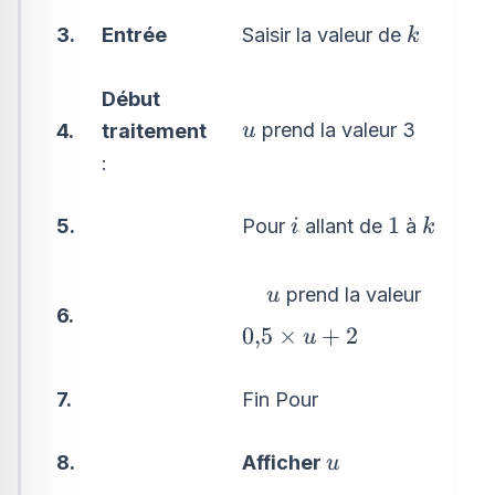
k
Saisir la valeur de
3.
Entrée
k
Début
u
prend la valeur 3
u
4.
traitement
:
i
1
k
1
Pour
allant de
à
5.
i
k
\quad
prend la valeur
u
6.
u
0{,}5\times
0
,
5
×
+
2
u
u+2
7.
Fin Pour
u
Afficher
8.
u