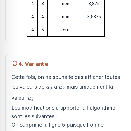
4
3
non
3,875
4
4
non
3,9375
4
5
oui
4. Variante
Cette fois, on ne souhaite pas afficher toutes
u_{0}
u_{k}
les valeurs de
à
mais uniquement la
u
u
0
k
u_{k}
valeur
.
u
k
Les modifications à apporter à l'algorithme
sont les suivantes :
On supprime la ligne 5 puisque l'on ne