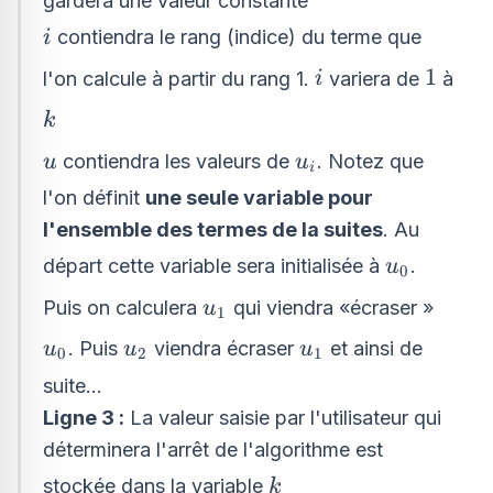
gardera une valeur constante
i
contiendra le rang (indice) du terme que
i
i
1
1
l'on calcule à partir du rang 1.
variera de
à
i
k
k
u
u_{i}
contiendra les valeurs de
. Notez que
u
u
i
l'on définit
une seule variable pour
l'ensemble des termes de la suites
. Au
u_{0}
départ cette variable sera initialisée à
.
u
0
u_{1}
Puis on calculera
qui viendra «écraser »
u
1
u_{0}
u_{2}
u_{1}
. Puis
viendra écraser
et ainsi de
u
u
u
0
2
1
suite...
Ligne 3 :
La valeur saisie par l'utilisateur qui
déterminera l'arrêt de l'algorithme est
k
stockée dans la variable
k