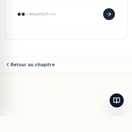
un placement (à intérêts composés) au taux de
8% par an. Des f...
Moyen
15 min
Retour au chapitre