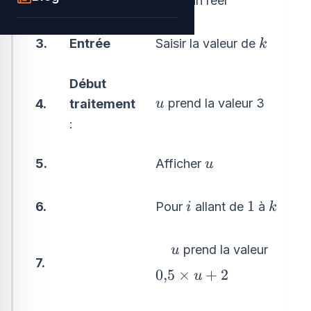
est un réel
2.
u
k
Saisir la valeur de
3.
Entrée
k
Début
u
prend la valeur 3
u
4.
traitement
:
u
Afficher
5.
u
i
1
k
1
Pour
allant de
à
6.
i
k
\quad
prend la valeur
u
7.
u
0{,}5\times
0
,
5
×
+
2
u
u+2