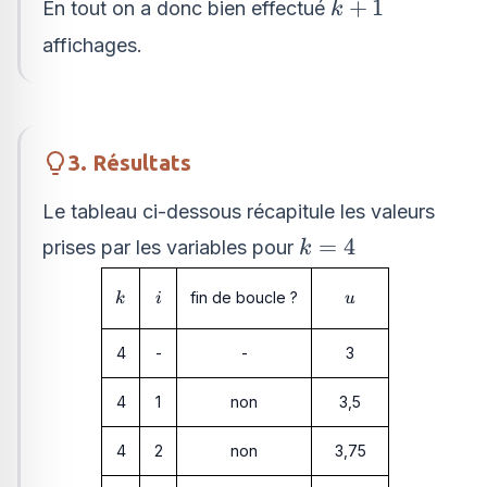
k+1
+
1
En tout on a donc bien effectué
k
affichages.
3. Résultats
Le tableau ci-dessous récapitule les valeurs
k=4
=
4
prises par les variables pour
k
k
i
u
fin de boucle ?
k
i
u
4
-
-
3
4
1
non
3,5
4
2
non
3,75