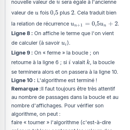
u
nouvelle valeur de
sera égale à l'ancienne
u
u
0{,}5
2
0
,
5
2
valeur de
fois
plus
. Cela traduit bien
u
u_{n+1}=
=
0
,
5
+
2
la relation de récurrence
.
u
u
+
1
n
n
0{,}5u_{n}+2
Ligne 8 :
On affiche le terme que l'on vient
u_{i}
de calculer (à savoir
).
u
i
Ligne 9 :
On « ferme » la boucle ; on
i
k
retourne à la ligne 6 ; si
valait
, la boucle
i
k
se terminera alors et on passera à la ligne 10.
Ligne 10 :
L'algorithme est terminé !
Remarque :
Il faut toujours être très attentif
au nombre de passages dans la boucle et au
nombre d'affichages. Pour vérifier son
algorithme, on peut :
faire « tourner » l'algorithme (c'est-à-dire