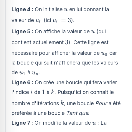
u
Ligne 4 :
On initialise
en lui donnant la
u
u_{0}
u_{0}=3
=
3
valeur de
(ici
).
u
u
0
0
u
Ligne 5 :
On affiche la valeur de
(qui
u
3
3
contient actuellement
). Cette ligne est
u_{0}
nécessaire pour afficher la valeur de
car
u
0
la boucle qui suit n'affichera que les valeurs
u_{1}
u_{n}
de
à
.
u
u
1
n
Ligne 6 :
On crée une boucle qui fera varier
i
1
k
1
l'indice
de
à
. Puisqu'ici on connait le
i
k
k
nombre d'itérations
, une boucle
Pour
a été
k
préférée à une boucle
Tant que
.
u
Ligne 7 :
On modifie la valeur de
: La
u