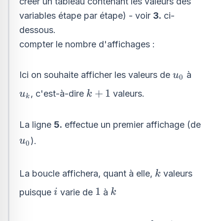
créer un tableau contenant les valeurs des
variables étape par étape) - voir
3.
ci-
dessous.
compter le nombre d'affichages :
u_{0}
Ici on souhaite afficher les valeurs de
à
u
0
u_{k}
k+1
+
1
, c'est-à-dire
valeurs.
u
k
k
La ligne
5.
effectue un premier affichage (de
u_{0}
).
u
0
k
La boucle affichera, quant à elle,
valeurs
k
i
1
k
1
puisque
varie de
à
i
k