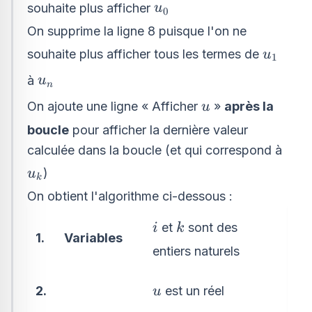
u_{0}
souhaite plus afficher
u
0
On supprime la ligne 8 puisque l'on ne
u_{1}
souhaite plus afficher tous les termes de
u
1
u_{n}
à
u
n
u
On ajoute une ligne « Afficher
»
après la
u
boucle
pour afficher la dernière valeur
calculée dans la boucle (et qui correspond à
u_{k}
)
u
k
On obtient l'algorithme ci-dessous :
i
k
et
sont des
i
k
1.
Variables
entiers naturels
u
est un réel
2.
u