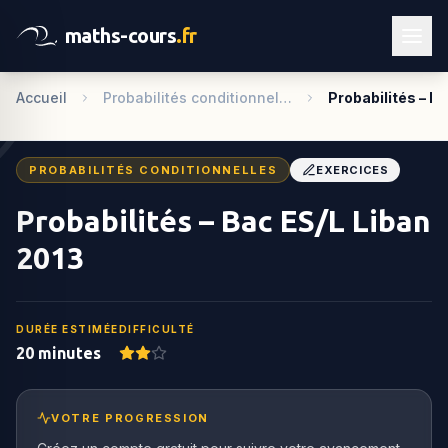
maths-cours
.fr
Accueil
Probabilités conditionnel…
Probabilités – B
PROBABILITÉS CONDITIONNELLES
EXERCICES
Probabilités – Bac ES/L Liban
2013
DURÉE ESTIMÉE
DIFFICULTÉ
20 minutes
VOTRE PROGRESSION