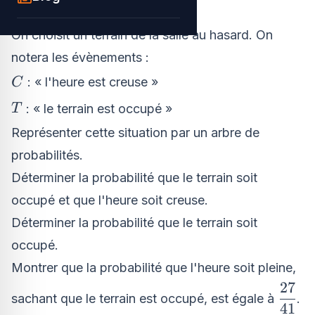
occupés.
On choisit un terrain de la salle au hasard. On
notera les évènements :
C
: « l'heure est creuse »
C
T
: « le terrain est occupé »
T
Représenter cette situation par un arbre de
probabilités.
Déterminer la probabilité que le terrain soit
occupé et que l'heure soit creuse.
Déterminer la probabilité que le terrain soit
occupé.
Montrer que la probabilité que l'heure soit pleine,
27
\dfra
sachant que le terrain est occupé, est égale à
.
41
{41}