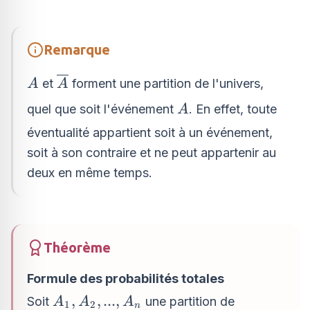
5,
6
Remarque
A
\overline{A}
et
forment une partition de l'univers,
A
A
A
quel que soit l'événement
. En effet, toute
A
éventualité appartient soit à un événement,
soit à son contraire et ne peut appartenir au
deux en même temps.
Théorème
Formule des probabilités totales
A_{1},
,
,
...
,
Soit
une partition de
A
A
A
1
2
n