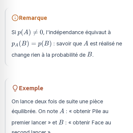
Remarque
p(A)\neq
(
)

=
0
Si
, l'indépendance équivaut à
p
A
0
p_{A}
A
(
)
=
(
)
: savoir que
est réalisé ne
p
B
p
B
A
A
(B)=p(B)
B
change rien à la probabilité de
.
B
Exemple
On lance deux fois de suite une pièce
A
équilibrée. On note
: « obtenir Pile au
A
B
premier lancer » et
: « obtenir Face au
B
second lancer ».