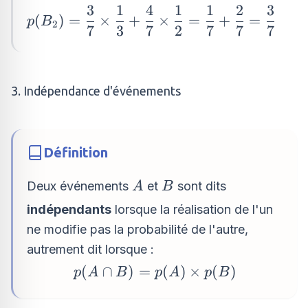
p(\overline{B_{1}})\times
3
1
4
1
1
2
3
p(B_{2})=\dfrac{3}
p_{\overline{B_{1}}}
(
)
=
×
+
×
=
+
=
p
B
2
7
3
7
2
7
7
7
{7}\times \dfrac{1}
(B_{2})
{3}+\dfrac{4}
{7}\times \dfrac{1}
{2}=\dfrac{1}
3. Indépendance d'événements
{7}+\dfrac{2}
{7}=\dfrac{3}{7}
Définition
A
B
Deux événements
et
sont dits
A
B
indépendants
lorsque la réalisation de l'un
ne modifie pas la probabilité de l'autre,
autrement dit lorsque :
p(A \cap
(
∩
)
=
(
)
×
(
)
p
A
B
p
A
p
B
B)=p(A)\times
p(B)