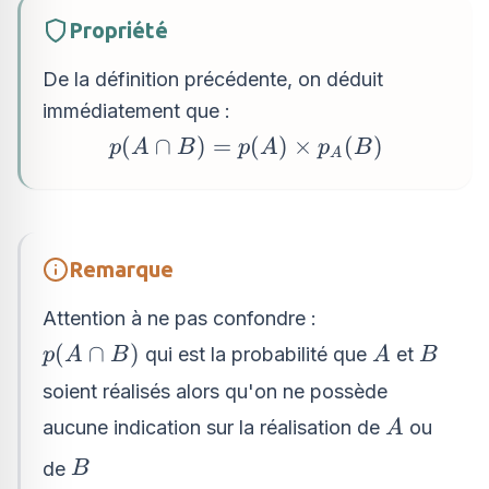
Propriété
De la définition précédente, on déduit
immédiatement que :
p(A \cap
(
∩
)
=
(
)
×
(
)
p
A
B
p
A
p
B
A
B)=p(A)\times
p_{A}(B)
Remarque
Attention à ne pas confondre :
p(A
A
B
(
∩
)
qui est la probabilité que
et
p
A
B
A
B
\cap
soient réalisés alors qu'on ne possède
B)
A
aucune indication sur la réalisation de
ou
A
B
de
B