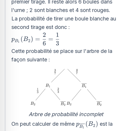
premier tirage. Il reste alors 6 boules dans
l'urne ; 2 sont blanches et 4 sont rouges.
La probabilité de tirer une boule blanche au
second tirage est donc :
2
1
p_{B_{1}}
(
)
=
=
p
B
2
B
6
3
(B_{2})=\dfrac{2}
1
{6}=\dfrac{1}{3}
Cette probabilité se place sur l'arbre de la
façon suivante :
Arbre de probabilité incomplet
p_{\overline{B_{1
(
)
On peut calculer de même
est la
p
B
2
B
1
(B_{2})