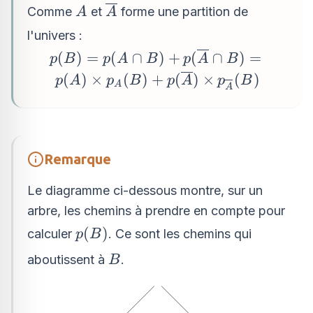
A
\overline{A}
Comme
et
forme une partition de
A
A
l'univers :
p(B)=p(A \cap B) +
(
)
=
(
∩
)
+
(
∩
)
=
p
B
p
A
B
p
A
B
p(\overline{A} \cap
(
)
×
(
)
+
(
)
×
(
)
p
A
p
B
p
A
p
B
A
A
B)=p(A)\times
p_{A}(B) +
p(\overline{A})\times
p_{\overline{A}}(B)
Remarque
Le diagramme ci-dessous montre, sur un
arbre, les chemins à prendre en compte pour
p(B)
(
)
calculer
. Ce sont les chemins qui
p
B
B
aboutissent à
.
B