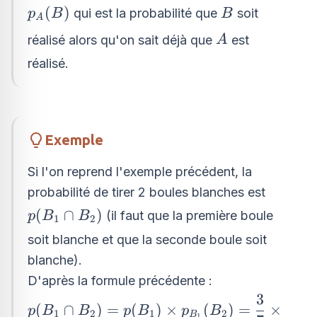
p_{A}
B
(
)
qui est la probabilité que
soit
p
B
B
A
(B)
A
réalisé alors qu'on sait déjà que
est
A
réalisé.
Exemple
Si l'on reprend l'exemple précédent, la
probabilité de tirer 2 boules blanches est
p(B_{1}
(
∩
)
(il faut que la première boule
p
B
B
1
2
\cap
soit blanche et que la seconde boule soit
B_{2})
blanche).
D'après la formule précédente :
3
p(B_{1} \cap
(
∩
)
=
(
)
×
(
)
=
×
p
B
B
p
B
p
B
1
2
1
2
B
1