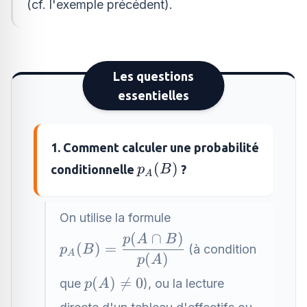
(cf. l'exemple précédent).
Les questions
essentielles
1. Comment calculer une probabilité
p_A(B)
(
)
conditionnelle
?
p
B
A
On utilise la formule
(
∩
)
p_A(B)=\dfrac{p(A\cap
p
A
B
(
)
=
(à condition
p
B
A
B)}{p(A)}
(
)
p
A
p(A)\neq
(
)

=
0
que
), ou la lecture
p
A
0