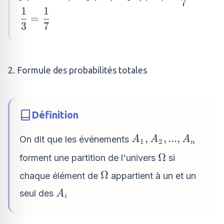
7
B_{2})=p(B_{1})\times
1
1
p_{B_{1}}
=
3
7
(B_{2})=\dfrac{3}
{7}\times \dfrac{1}
{3}=\dfrac{1}{7}
2. Formule des probabilités totales
Définition
A_{1},
,
,
...
,
On dit que les événements
A
A
A
1
2
n
A_{2},
\Omega
Ω
forment une partition de l'univers
si
. . . ,
\Omega
Ω
chaque élément de
appartient à un et un
A_{n}
A_{i}
seul des
A
i