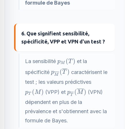
formule de Bayes
6. Que signifient sensibilité,
spécificité, VPP et VPN d'un test ?
p_M(T)
(
)
La sensibilité
et la
p
T
M
p_{\overline{M}}
(
)
spécificité
caractérisent le
p
T
M
(\overline{T})
test ; les valeurs prédictives
p_T(M)
p_{\overline{T}}
(
)
(
)
(VPP) et
(VPN)
p
M
p
M
T
T
(\overline{M})
dépendent en plus de la
prévalence et s'obtiennent avec la
formule de Bayes.