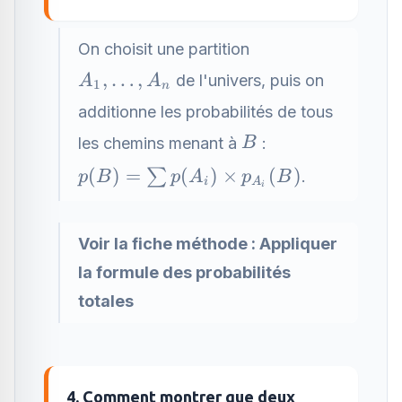
On choisit une partition
A_1,\ldots,A_n
,
…
,
de l'univers, puis on
A
A
1
n
additionne les probabilités de tous
B
les chemins menant à
:
B
p(B)=\sum
(
)
=
(
)
×
(
)
∑
.
p
B
p
A
p
B
i
A
i
p(A_i)\times
p_{A_i}(B)
Voir la fiche méthode :
Appliquer
la formule des probabilités
totales
4. Comment montrer que deux