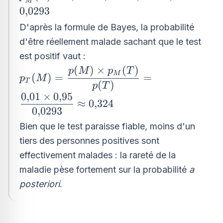
M
p_{\overline{M}}
0
,
0293
(T)=0{,}01 \times 0{,}95 +
D'après la formule de Bayes, la probabilité
0{,}99 \times
d'être réellement malade sachant que le test
0{,}02=0{,}0293
est positif vaut :
(
)
×
(
)
p_{T}
p
M
p
T
M
(
)
=
=
p
M
T
(M)=\dfrac{p(M)\times
(
)
p
T
0
,
01
×
0
,
95
p_{M}(T)}
≈
0
,
324
{p(T)}=\dfrac{0{,}01
0
,
0293
\times 0{,}95}
Bien que le test paraisse fiable, moins d'un
{0{,}0293}\approx
tiers des personnes positives sont
0{,}324
effectivement malades : la rareté de la
maladie pèse fortement sur la probabilité
a
posteriori
.