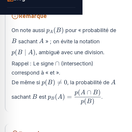
Remarque
p_{A}
(
)
On note aussi
pour « probabilité de
p
B
A
(B)
B
A
sachant
» ; on évite la notation
B
A
p(B
(
∣
)
, ambiguë avec une division.
p
B
A
\mid
\cap
∩
Rappel : Le signe
(intersection)
A)
correspond à « et ».
p(B)\neq
A
(
)

=
0
De même si
, la probabilité de
p
B
A
0
(
∩
)
p_{B}
p
A
B
B
(
)
=
sachant
est
.
B
p
A
B
(A)=\dfrac{p(A
(
)
p
B
\cap B)}{p(B)}