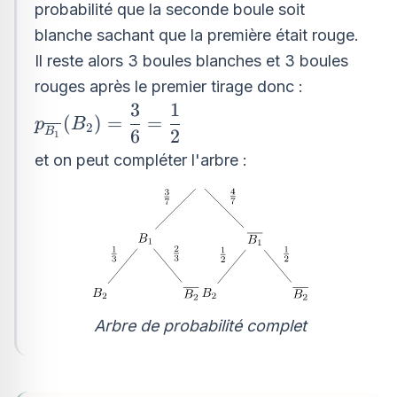
probabilité que la seconde boule soit
blanche sachant que la première était rouge.
Il reste alors 3 boules blanches et 3 boules
rouges après le premier tirage donc :
3
1
p_{\overline{B_{1}}}
(
)
=
=
p
B
2
6
2
(B_{2})=\dfrac{3}
B
1
{6}=\dfrac{1}{2}
et on peut compléter l'arbre :
Arbre de probabilité complet