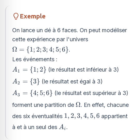
Exemple
On lance un dé à 6 faces. On peut modéliser
cette expérience par l'univers
\Omega
Ω
=
{
1
;
2
;
3
;
4
;
5
;
6
}
.
= \left\
Les événements :
{1; 2; 3;
A_{1}=\left\
=
{
1
;
2
}
(le résultat est inférieur à 3)
A
1
4; 5;
{1; 2\right\}
A_{2}=\left\
=
{
3
}
6\right\}
(le résultat est égal à 3)
A
2
{3\right\}
A_{3}=\left\
=
{
4
;
5
;
6
}
(le résultat est supérieur à 3)
A
3
{4; 5;
\Omega
Ω
forment une partition de
. En effet, chacune
6\right\}
1,
1
,
2
,
3
,
4
,
5
,
6
des six éventualités
appartient
2,
A_{i}
à et à un seul des
.
A
i
3,
4,