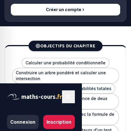
Créer un compte
OBJECTIFS DU CHAPITRE
Calculer une probabilité conditionnelle
Construire un arbre pondéré et calculer une
intersection
Appliquer la formule des probabilités totales
maths-cours
.fr
Montrer (ou réfuter) l'indépendance de deux
événements
Inverser un conditionnement avec la formule de
Bayes
Connexion
Inscription
Calculer et interpréter les indicateurs d'un test