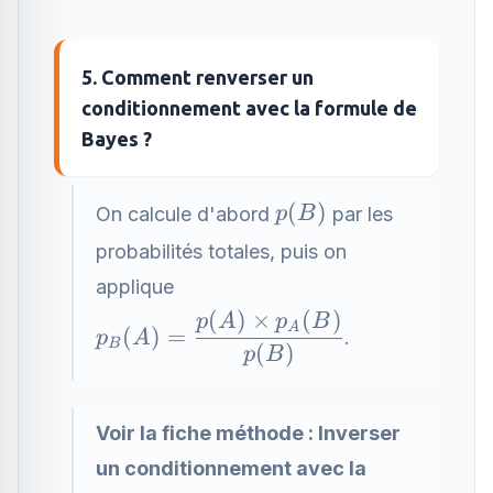
5. Comment renverser un
conditionnement avec la formule de
Bayes ?
p(B)
(
)
On calcule d'abord
par les
p
B
probabilités totales, puis on
applique
(
)
×
(
)
p_B(A)=\dfrac{p(A)\times
p
A
p
B
A
(
)
=
.
p
A
B
p_A(B)}{p(B)}
(
)
p
B
Voir la fiche méthode :
Inverser
un conditionnement avec la