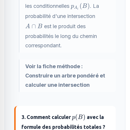
p_{A_i}
(
)
les conditionnelles
. La
p
B
A
i
(B)
probabilité d'une intersection
A\cap
∩
est le produit des
A
B
B
probabilités le long du chemin
correspondant.
Voir la fiche méthode :
Construire un arbre pondéré et
calculer une intersection
p(B)
(
)
3. Comment calculer
avec la
p
B
formule des probabilités totales ?