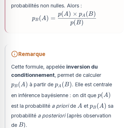
probabilités non nulles. Alors :
(
)
×
(
)
p_{B}
p
A
p
B
A
(
)
=
p
A
B
(A)=\dfrac{p(A)\times
(
)
p
B
p_{A}(B)}{p(B)}
Remarque
Cette formule, appelée
inversion du
conditionnement
, permet de calculer
p_{B}
p_{A}
(
)
(
)
à partir de
. Elle est centrale
p
A
p
B
B
A
(A)
(B)
p(A)
(
)
en inférence bayésienne : on dit que
p
A
A
p_{B}
(
)
est la probabilité
a priori
de
et
sa
A
p
A
B
(A)
probabilité
a posteriori
(après observation
B
de
).
B