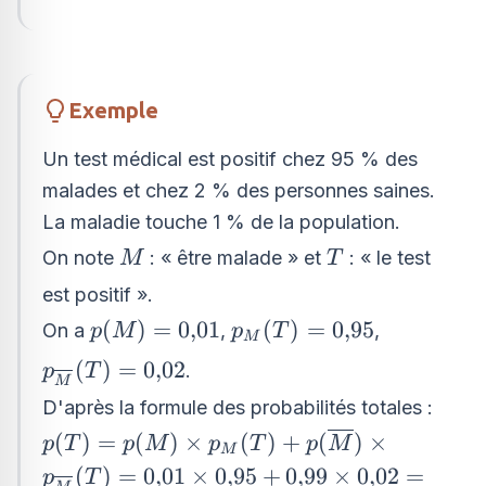
Exemple
Un test médical est positif chez 95 % des
malades et chez 2 % des personnes saines.
La maladie touche 1 % de la population.
M
T
On note
: « être malade » et
: « le test
M
T
est positif ».
p(M)=0{,}01
p_{M}
(
)
=
0
,
01
(
)
=
0
,
95
On a
,
,
p
M
p
T
M
(T)=0{,}95
p_{\overline{M}}
(
)
=
0
,
02
.
p
T
M
(T)=0{,}02
D'après la formule des probabilités totales :
p(T)=p(M)\times p_{M}
(
)
=
(
)
×
(
)
+
(
)
×
p
T
p
M
p
T
p
M
M
(T)+p(\overline{M})\times
(
)
=
0
,
01
×
0
,
95
+
0
,
99
×
0
,
02
=
p
T