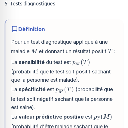
5. Tests diagnostiques
Définition
Pour un test diagnostique appliqué à une
M
T
maladie
et donnant un résultat positif
:
M
T
p_{M}
(
)
La
sensibilité
du test est
p
T
M
(T)
(probabilité que le test soit positif sachant
que la personne est malade).
p_{\overline{M}}
(
)
La
spécificité
est
(probabilité que
p
T
M
(\overline{T})
le test soit négatif sachant que la personne
est saine).
p_{T}
(
)
La
valeur prédictive positive
est
p
M
T
(M)
(probabilité d'être malade sachant que le