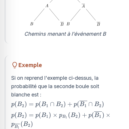
Chemins menant à l'événement B
Exemple
Si on reprend l'exemple ci-dessus, la
probabilité que la seconde boule soit
blanche est :
p(B_{2})=p(B_{1}
(
)
=
(
∩
)
+
(
∩
)
p
B
p
B
B
p
B
B
2
1
2
1
2
\cap B_{2}) +
p(B_{2})=p(B_{1})\times
(
)
=
(
)
×
(
)
+
(
)
×
p
B
p
B
p
B
p
B
2
1
2
1
B
p(\overline{B_{1}}
1
p_{B_{1}}(B_{2}) +
(
)
p
B
\cap B_{2})
2
B
1