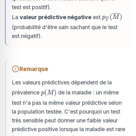
test est positif).
p_{\overli
(
)
La
valeur prédictive négative
est
p
M
T
(\overline
(probabilité d'être sain sachant que le test
est négatif).
Remarque
Les valeurs prédictives dépendent de la
p(M)
(
)
prévalence
de la maladie : un même
p
M
test n'a pas la même valeur prédictive selon
la population testée. C'est pourquoi un test
très sensible peut donner une faible valeur
prédictive positive lorsque la maladie est rare