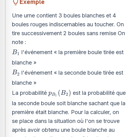
Exemple
Une urne contient 3 boules blanches et 4
boules rouges indiscernables au toucher. On
tire successivement 2 boules sans remise On
note :
B_{1}
l'événement « la première boule tirée est
B
1
blanche »
B_{2}
l'événement « la seconde boule tirée est
B
2
blanche »
p_{B_{1}}
(
)
La probabilité
est la probabilité que
p
B
2
B
1
(B_{2})
la seconde boule soit blanche sachant que la
première était blanche. Pour la calculer, on
se place dans la situation où l'on se trouve
après avoir obtenu une boule blanche au