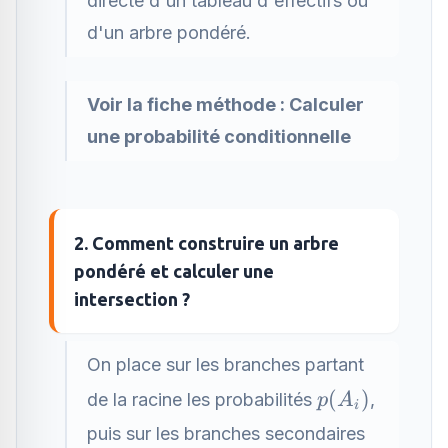
directe d'un tableau d'effectifs ou
d'un arbre pondéré.
Voir la fiche méthode :
Calculer
une probabilité conditionnelle
2. Comment construire un arbre
pondéré et calculer une
intersection ?
On place sur les branches partant
p(A_i)
(
)
de la racine les probabilités
,
p
A
i
puis sur les branches secondaires