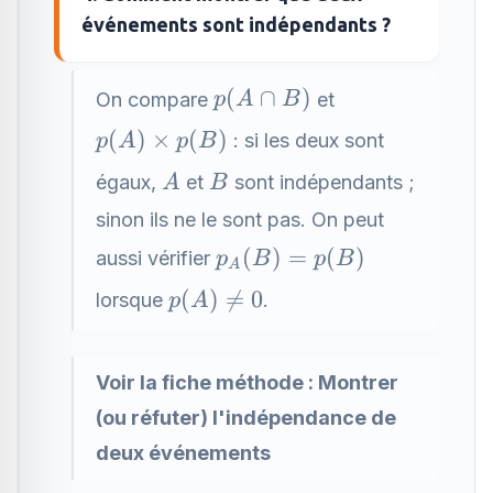
événements sont indépendants ?
p(A\cap
(
∩
)
On compare
et
p
A
B
B)
p(A)\times
(
)
×
(
)
: si les deux sont
p
A
p
B
p(B)
A
B
égaux,
et
sont indépendants ;
A
B
sinon ils ne le sont pas. On peut
p_A(B)=p(B)
(
)
=
(
)
aussi vérifier
p
B
p
B
A
p(A)\neq
(
)

=
0
lorsque
.
p
A
0
Voir la fiche méthode :
Montrer
(ou réfuter) l'indépendance de
deux événements