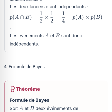
Les deux lancers étant indépendants :
1
1
1
p(A \cap
(
∩
)
=
×
=
=
(
)
×
(
)
p
A
B
p
A
p
B
2
2
4
B)=\dfrac{1}
{2}\times
.
\dfrac{1}
A
B
Les événements
et
sont donc
A
B
{2}=\dfrac{1}
indépendants.
{4}=p(A)\times
p(B)
4. Formule de Bayes
Théorème
Formule de Bayes
A
B
Soit
et
deux événements de
A
B