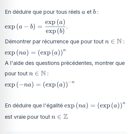
a
b
En déduire que pour tous réels
et
:
a
b
exp
(
)
\text{exp}\left(a -
a
exp
(
−
)
=
.
a
b
b\right)=\dfrac{\text{exp}\left(a\right)}
exp
(
)
b
{\text{exp}\left(b\right)}
N
n \in
∈
Démontrer par récurrence que pour tout
:
n
\mathbb
n
\text{exp}\left(na\right) =
exp
(
)
=
(
exp
(
)
)
na
a
\left(\text{exp}\left(a\right)\right)^{n}
A l'aide des questions précédentes, montrer que
N
n \in
∈
pour tout
:
n
\mathbb{N}
−
n
\text{exp}\left( - na\right) =
exp
(
−
)
=
(
exp
(
)
)
na
a
\left(\text{exp}\left(a\right)\right)^{
- n}
n
\text{exp}\left(na\righ
exp
(
)
=
(
exp
(
)
)
En déduire que l'égalité
na
a
\left(\text{exp}\left(a
Z
n \in
∈
est vraie pour tout
n
\mathbb{Z}