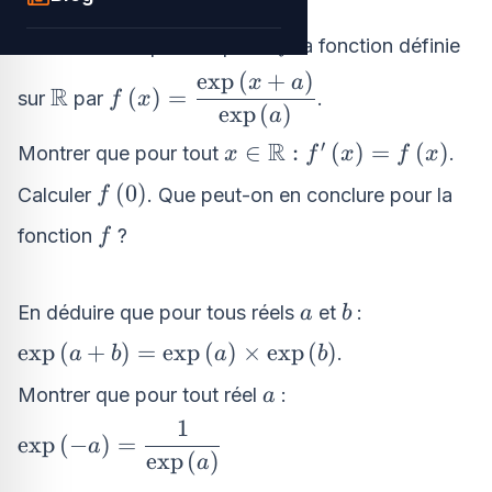
a
f
Soit
un réel quelconque et
la fonction définie
a
f
exp
(
+
)
f\left(x\right)=\dfrac{\text{exp}\
x
a
R
\mathbb{R}
(
)
=
sur
par
.
f
x
{\text{exp}\left(a\right)}
exp
(
)
a
R
′
x \in \mathbb{R} :
∈
:
(
)
=
(
)
Montrer que pour tout
.
x
f
x
f
x
f^{\prime}\left(x\right)
f\left(0\right)
(
0
)
Calculer
. Que peut-on en conclure pour la
f
f
fonction
?
f
a
b
En déduire que pour tous réels
et
:
a
b
\text{exp}\left(a+b\right)=\text{exp}\left
exp
(
+
)
=
exp
(
)
×
exp
(
)
.
a
b
a
b
\text{exp}\left(b\right)
a
Montrer que pour tout réel
:
a
1
\text{exp}\left( -
exp
(
−
)
=
a
exp
(
)
a\right)=\dfrac{1}
a
{\text{exp}\left(a\right)}