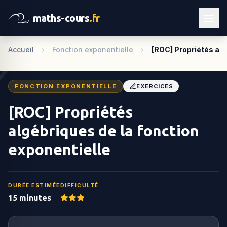
maths-cours
.fr
Accueil
Fonction exponentielle
[ROC] Propriétés al
FONCTION EXPONENTIELLE
EXERCICES
[ROC] Propriétés
algébriques de la fonction
exponentielle
DURÉE ESTIMÉE
DIFFICULTÉ
15 minutes