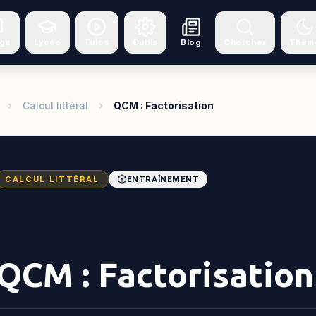
ège
Lycée
Tutos
Outils
Blog
Chercher
Thèm
Calcul littéral
QCM : Factorisation
CALCUL LITTÉRAL
ENTRAÎNEMENT
QCM : Factorisation