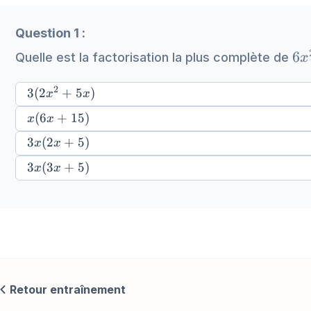
Question 1 :
6x
6
Quelle est la factorisation la plus complète de
x
+ 
2
3(2x^{2}
3
(
2
+
5
)
x
x
+ 5x)
x(6x
(
6
+
15
)
x
x
+
3x(2x
3
(
2
+
5
)
x
x
15)
+ 5)
3x(3x
3
(
3
+
5
)
x
x
+ 5)
Retour entraînement