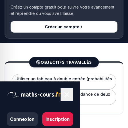
Créez un compte gratuit pour suivre votre avancement
et reprendre où vous avez laissé.
Créer un compte
OBJECTIFS TRAVAILLÉS
Utiliser un tableau à double entrée (probabilités
conditionnelles)
maths-cours
.fr
Démontrer (ou réfuter) l'indépendance de deux
événements
Connexion
Inscription