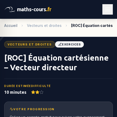
maths-cours
.fr
Accueil
Vecteurs et droites
[ROC] Équation cartési
VECTEURS ET DROITES
EXERCICES
[ROC] Équation cartésienne
– Vecteur directeur
DURÉE ESTIMÉE
DIFFICULTÉ
10 minutes
VOTRE PROGRESSION