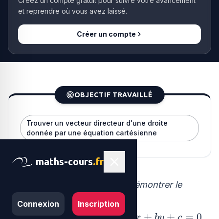
Créez un compte gratuit pour suivre votre avancement
et reprendre où vous avez laissé.
Créer un compte
OBJECTIF TRAVAILLÉ
Trouver un vecteur directeur d'une droite
donnée par une équation cartésienne
maths-cours
.fr
Le but de cet exercice est de démontrer le
résultat suivant :
Connexion
Inscription
d
ax+by+c=0
+
+
=
0
Si
est une droite d'équation
,
d
a
x
b
y
c