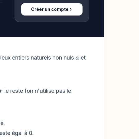
Créer un compte
a
eux entiers naturels non nuls
et
a
r
le reste (on n'utilise pas le
r
dé.
este égal à 0.