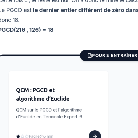
Cette fois ci, le reste est nul. On a donc terminé le calcu
Le PGCD est
le dernier entier différent de zéro dan
donc 18.
PGCD(216 , 126) = 18
POUR S'ENTRAÎNER
QCM : PGCD et
algorithme d’Euclide
QCM sur le PGCD et l'algorithme
d'Euclide en Terminale Expert. 6
questions pour tester la maîtrise des
divisions successives et du dernier reste
Facile
5 min
non nul.