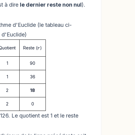
st à dire
le dernier reste non nul
).
thme d'Euclide (le tableau ci-
 d'Euclide)
r
Reste (
)
Quotient
r
1
90
1
36
2
18
2
0
26. Le quotient est 1 et le reste