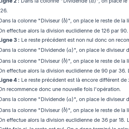
a
Ligne 2 :
Dans la colonne "Dividende (
)", on place le
a
126.
b
Dans la colonne "Diviseur (
)", on place le reste de la
b
On effectue alors la division euclidienne de 126 par 90. 
Ligne 3 :
Le reste précédent est non nul donc on reco
a
Dans la colonne "Dividende (
)", on place le diviseur 
a
b
Dans la colonne "Diviseur (
)", on place le reste de la
b
On effectue alors la division euclidienne de 90 par 36. L
Ligne 4 :
Le reste précédent est là encore différent de 
On recommence donc une nouvelle fois l'opération.
a
Dans la colonne "Dividende (
)", on place le diviseur 
a
b
Dans la colonne "Diviseur (
)", on place le reste de la 
b
On effectue alors la division euclidienne de 36 par 18. L