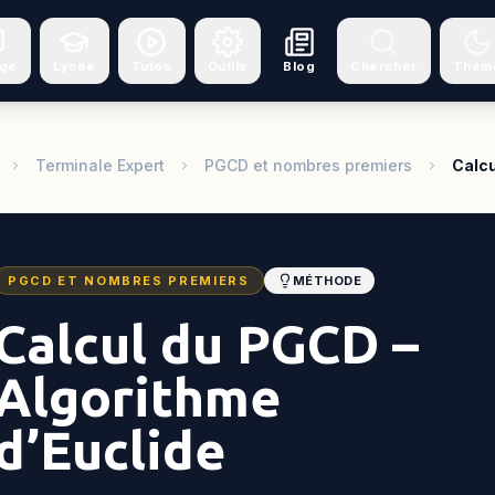
ège
Lycée
Tutos
Outils
Blog
Chercher
Thèm
Terminale Expert
PGCD et nombres premiers
Calcu
PGCD ET NOMBRES PREMIERS
MÉTHODE
Calcul du PGCD –
Algorithme
d’Euclide