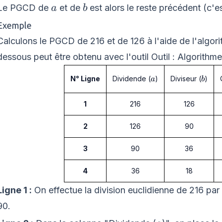
a
b
Le
PGCD
de
et de
est alors le reste précédent (c'e
a
b
Exemple
Calculons le PGCD de 216 et de 126 à l'aide de l'algori
dessous peut être obtenu avec l'outil Outil : Algorithme
a
b
Dividende (
)
Diviseur (
)
N° Ligne
a
b
1
216
126
2
126
90
3
90
36
4
36
18
Ligne 1 :
On effectue la division euclidienne de 216 par 1
90.