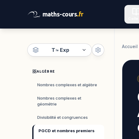
maths-cours
.fr
Coll
Accueil
T
Exp
le
ALGÈBRE
Nombres complexes et algèbre
Nombres complexes et
géométrie
Divisibilité et congruences
PGCD et nombres premiers