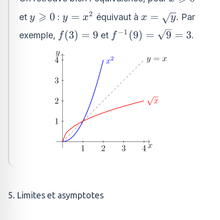
\geqslant
⩾
2
y
y
x =
0
=
=
et
:
équivaut à
. Par
y
y
x
x
y
0
\geqslant
=
\sqrt{y}
−
1
f(3)
f^{-1}
(
3
)
=
9
(
9
)
=
9
=
3
exemple,
et
.
f
f
0
x^2
= 9
(9) =
\sqrt{9}
= 3
5. Limites et asymptotes