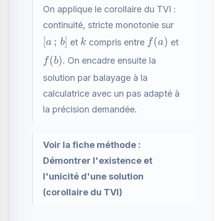
On applique le corollaire du TVI :
continuité, stricte monotonie sur
[a\,;\,b]
k
f(a)
[
;
]
(
)
et
compris entre
et
a
b
k
f
a
f(b)
(
)
. On encadre ensuite la
f
b
solution par balayage à la
calculatrice avec un pas adapté à
la précision demandée.
Voir la fiche méthode :
Démontrer l'existence et
l'unicité d'une solution
(corollaire du TVI)