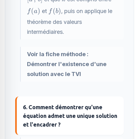
f(a)
f(b)
(
)
(
)
et
, puis on applique le
f
a
f
b
théorème des valeurs
intermédiaires.
Voir la fiche méthode :
Démontrer l'existence d'une
solution avec le TVI
6. Comment démontrer qu'une
équation admet une unique solution
et l'encadrer ?