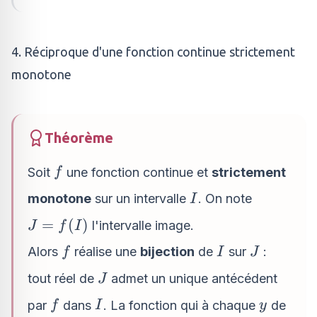
4. Réciproque d'une fonction continue strictement
monotone
Théorème
f
Soit
une fonction continue et
strictement
f
I
monotone
sur un intervalle
. On note
I
J
=
(
)
l'intervalle image.
J
f
I
=
f
I
J
Alors
réalise une
bijection
de
sur
:
f
I
J
f(I)
J
tout réel de
admet un unique antécédent
J
f
I
y
par
dans
. La fonction qui à chaque
de
f
I
y