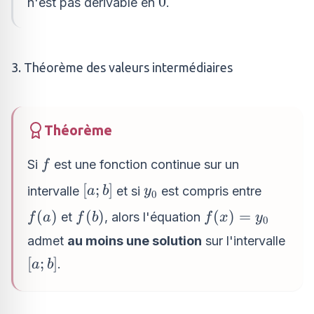
0
0
n'est pas dérivable en
.
|x|
3. Théorème des valeurs intermédiaires
Théorème
f
Si
est une fonction continue sur un
f
[a;b]
y_0
[
;
]
intervalle
et si
est compris entre
a
b
y
0
f(a)
f(b)
f(x)
(
)
(
)
(
)
=
et
, alors l'équation
f
a
f
b
f
x
y
0
=
admet
au moins une solution
sur l'intervalle
y_0
[a;b]
[
;
]
.
a
b