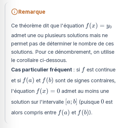
Remarque
f(x)
(
)
=
Ce théorème dit que l'équation
f
x
y
0
=
admet une ou plusieurs solutions mais ne
y_0
permet pas de déterminer le nombre de ces
solutions. Pour ce dénombrement, on utilise
le corollaire ci-dessous.
f
Cas particulier fréquent
: si
est continue
f
f(a)
f(b)
(
)
(
)
et si
et
sont de signes contraires,
f
a
f
b
f(x)
(
)
=
0
l'équation
admet au moins une
f
x
= 0
[a;b]
0
[
;
]
0
solution sur l'intervalle
(puisque
est
a
b
f(a)
f(b)
(
)
(
)
alors compris entre
et
).
f
a
f
b