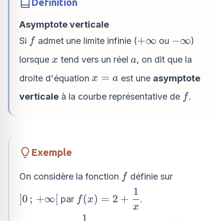
Définition
Asymptote verticale
f
+\infty
-
+
∞
−
∞
Si
admet une limite infinie (
ou
)
f
\infty
x
a
lorsque
tend vers un réel
, on dit que la
x
a
x
=
droite d'équation
est une
asymptote
x
a
=
f
verticale
à la courbe représentative de
.
f
a
Exemple
f
On considère la fonction
définie sur
f
1
f(x) = 2
]0\,;\,+\infty[
]
0
;
+
∞
[
(
)
=
2
+
par
.
f
x
+
x
1
\dfrac{1}
\displaystyle\lim_{x