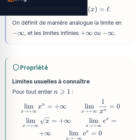
\displaystyle\lim_{x
l
i
m
(
)
=
ℓ
grand. On note alors
.
f
x
→
+
∞
x
\to +\infty} f(x) =
On définit de manière analogue la limite en
\ell
-
+\infty
-
−
∞
+
∞
−
∞
, et les limites infinies
ou
.
\infty
\infty
Propriété
Limites usuelles à connaître
⩾
n
1
Pour tout entier
:
n
\geqslant
1
\displaystyle\lim_{x
l
i
m
n
=
+
∞
l
i
m
=
0
1
x
\to +\infty} x^n =
n
x
→
+
∞
→
+
∞
x
x
+\infty \qquad
\displaystyle\lim_{x
l
i
m
=
+
∞
l
i
m
x
=
x
e
→
+
∞
→
+
∞
\displaystyle\lim_{x
x
x
\to +\infty}
+
∞
l
i
m
x
=
0
e
\to +\infty}
\sqrt{x} = +\infty
→
−
∞
x