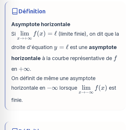
Définition
Asymptote horizontale
\displaystyle\lim_{x
l
i
m
(
)
=
ℓ
Si
(limite finie), on dit que la
f
x
→
+
∞
x
\to +\infty} f(x) =
y
=
ℓ
droite d'équation
est une
asymptote
\ell
y
=
f
horizontale
à la courbe représentative de
f
\ell
+\infty
+
∞
en
.
On définit de même une asymptote
-
\displaystyle\lim
−
∞
l
i
m
(
)
horizontale en
lorsque
est
f
x
→
−
∞
x
\infty
\to -\infty} f(x)
finie.