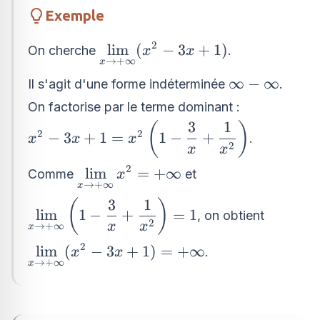
{\infty}
Exemple
\quad,\quad
2
\displaystyle\lim_{x
l
i
m
(
−
3
+
1
)
\dfrac{0}{0}
On cherche
.
x
x
→
+
∞
x
\to +\infty} (x^2 -
\infty
∞
−
∞
Il s'agit d'une forme indéterminée
.
3x + 1)
-
On factorise par le terme dominant :
\infty
3
1
x^2 - 3x + 1
(
)
2
2
−
3
+
1
=
1
−
+
.
x
x
x
= x^2
2
x
x
\left(1 -
2
\displaystyle\lim_{x
l
i
m
=
+
∞
Comme
et
x
\dfrac{3}
→
+
∞
x
\to +\infty} x^2 =
{x} +
3
1
\displaystyle\lim_{x
(
)
+\infty
l
i
m
1
−
+
=
1
, on obtient
\dfrac{1}
\to +\infty} \left(1
2
x
x
→
+
∞
x
{x^2}\right)
- \dfrac{3}{x} +
2
\displaystyle\lim_{x
l
i
m
(
−
3
+
1
)
=
+
∞
.
x
x
\dfrac{1}
→
+
∞
x
\to +\infty} (x^2 -
{x^2}\right) = 1
3x + 1) = +\infty