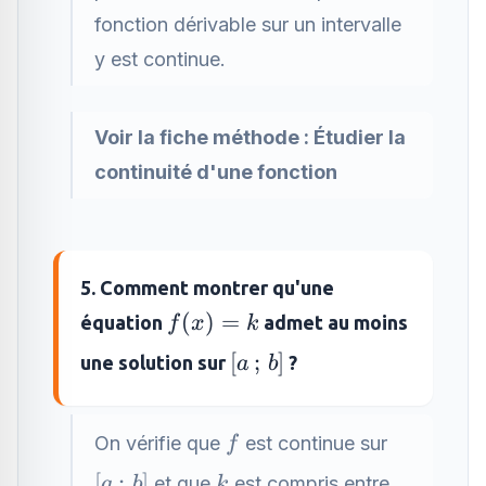
fonction dérivable sur un intervalle
y est continue.
Voir la fiche méthode :
Étudier la
continuité d'une fonction
5. Comment montrer qu'une
f(x)
(
)
=
équation
admet au moins
f
x
k
= k
[a\,;\,b]
[
;
]
une solution sur
?
a
b
f
On vérifie que
est continue sur
f
[a\,;\,b]
k
[
;
]
et que
est compris entre
a
b
k