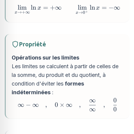
\dfrac{1}{x^n} = 0
\qquad
\displaystyle\lim_{x
l
i
m
l
n
=
+
∞
l
i
m
l
n
=
−
∞
x
x
\displaystyle\lim_{x
→
+
∞
+
→
0
x
x
\to +\infty} \ln x =
\to +\infty} e^x =
+\infty \qquad
+\infty \qquad
\displaystyle\lim_{x
\displaystyle\lim_{x
\to 0^+} \ln x = -
\to -\infty} e^x = 0
Propriété
\infty
Opérations sur les limites
Les limites se calculent à partir de celles de
la somme, du produit et du quotient, à
condition d'éviter les
formes
indéterminées
:
∞
0
\infty - \infty
∞
−
∞
,
0
×
∞
,
,
∞
0
\quad,\quad 0
\times \infty
\quad,\quad
\dfrac{\infty}