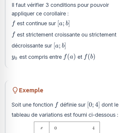
Il faut vérifier 3 conditions pour pouvoir
appliquer ce corollaire :
f
[a;b]
[
;
]
est continue sur
f
a
b
f
est strictement croissante ou strictement
f
[a;b]
[
;
]
décroissante sur
a
b
y_0
f(a)
f(b)
(
)
(
)
est compris entre
et
y
f
a
f
b
0
Exemple
f
[0;4]
[
0
;
4
]
Soit une fonction
définie sur
dont le
f
tableau de variations est fourni ci-dessous :