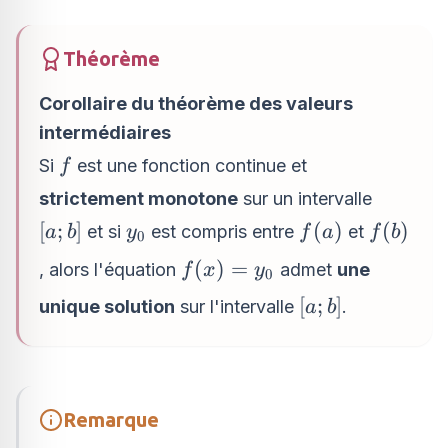
Théorème
Corollaire du
théorème des valeurs
intermédiaires
f
Si
est une fonction continue et
f
strictement monotone
sur un intervalle
[a;b]
y_0
f(a)
f(b)
[
;
]
(
)
(
)
et si
est compris entre
et
a
b
y
f
a
f
b
0
f(x)
(
)
=
, alors l'équation
admet
une
f
x
y
0
=
[a;b]
[
;
]
unique solution
sur l'intervalle
.
a
b
y_0
Remarque