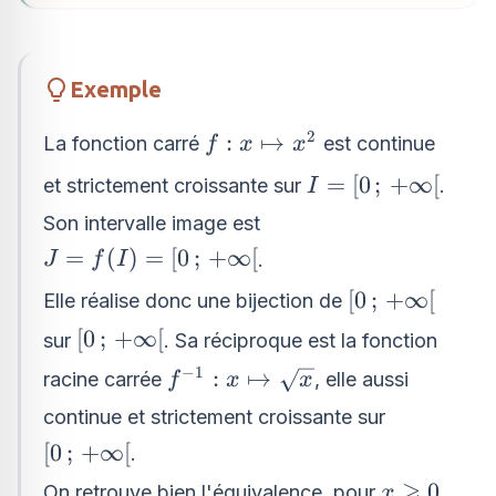
Exemple
2
f : x
:
↦
La fonction carré
est continue
f
x
x
\mapsto
I =
=
[
0
;
+
∞
[
et strictement croissante sur
.
I
x^2
[0\,;\,+\infty[
Son intervalle image est
J = f(I) =
=
(
)
=
[
0
;
+
∞
[
.
J
f
I
[0\,;\,+\infty[
[0\,;\,+\infty
[
0
;
+
∞
[
Elle réalise donc une bijection de
[0\,;\,+\infty[
[
0
;
+
∞
[
sur
. Sa réciproque est la fonction
−
1
f^{-1} :
:
↦
racine carrée
, elle aussi
f
x
x
x
continue et strictement croissante sur
\mapsto
[0\,;\,+\infty[
[
0
;
+
∞
[
.
\sqrt{x}
⩾
x
0
On retrouve bien l'équivalence, pour
x