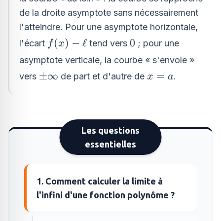
de la droite asymptote sans nécessairement
l'atteindre. Pour une asymptote horizontale,
f(x)
0
(
)
−
ℓ
0
l'écart
tend vers
; pour une
f
x
-
asymptote verticale, la courbe « s'envole »
\ell
\pm\infty
x
±
∞
=
vers
de part et d'autre de
.
x
a
=
a
Les questions
essentielles
1. Comment calculer la limite à
l'infini d'une fonction polynôme ?