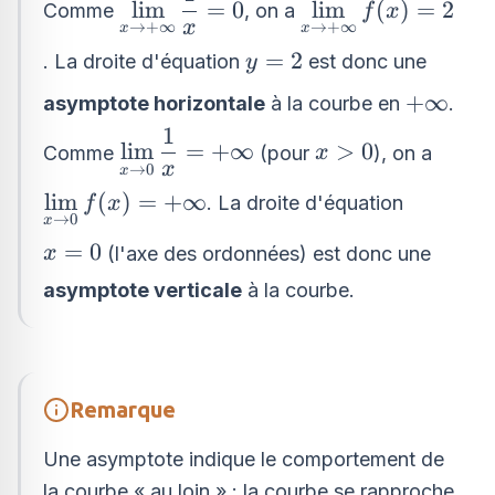
\displaystyle\lim
l
i
m
=
0
l
i
m
(
)
=
2
Comme
, on a
f
x
{x}
\to +\infty}
x
→
+
∞
→
+
∞
x
x
\to +\infty} f(x)
\dfrac{1}{x} = 0
y
=
2
. La droite d'équation
est donc une
2
y
=
+\infty
+
∞
asymptote horizontale
à la courbe en
.
2
1
\displaystyle\lim_{x
x
l
i
m
=
+
∞
>
0
Comme
(pour
), on a
x
\to 0} \dfrac{1}{x}
x
→
0
x
>
= +\infty
\displaystyle\lim_{x
l
i
m
(
)
=
+
∞
. La droite d'équation
f
x
0
→
0
x
\to 0} f(x) =
x
=
0
(l'axe des ordonnées) est donc une
x
+\infty
=
asymptote verticale
à la courbe.
0
Remarque
Une asymptote indique le comportement de
la courbe « au loin » : la courbe se rapproche