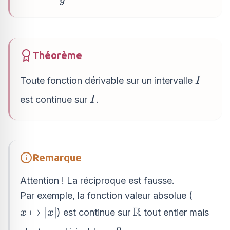
Théorème
I
Toute fonction dérivable sur un intervalle
I
I
est continue sur
.
I
Remarque
Attention ! La réciproque est fausse.
Par exemple, la fonction
valeur absolue
(
R
x
\mathbb{R}
↦
∣
∣
) est continue sur
tout entier mais
x
x
\mapsto