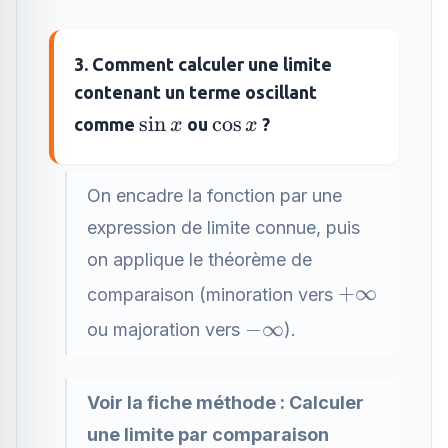
3. Comment calculer une limite
contenant un terme oscillant
\sin
\cos
s
i
n
c
o
s
comme
ou
?
x
x
x
x
On encadre la fonction par une
expression de limite connue, puis
on applique le théorème de
+\infty
+
∞
comparaison (minoration vers
-
−
∞
ou majoration vers
).
\infty
Voir la fiche méthode :
Calculer
une limite par comparaison