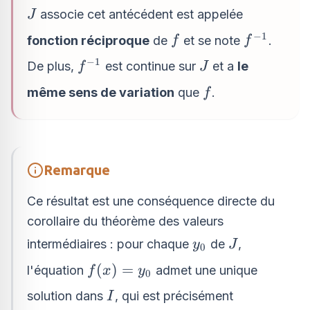
J
associe cet antécédent est appelée
J
−
1
f
f^{-1}
fonction réciproque
de
et se note
.
f
f
−
1
f^{-1}
J
De plus,
est continue sur
et a
le
f
J
f
même sens de variation
que
.
f
Remarque
Ce résultat est une conséquence directe du
corollaire du théorème des valeurs
y_0
J
intermédiaires : pour chaque
de
,
y
J
0
f(x)
(
)
=
l'équation
admet une unique
f
x
y
0
=
I
solution dans
, qui est précisément
I
y_0