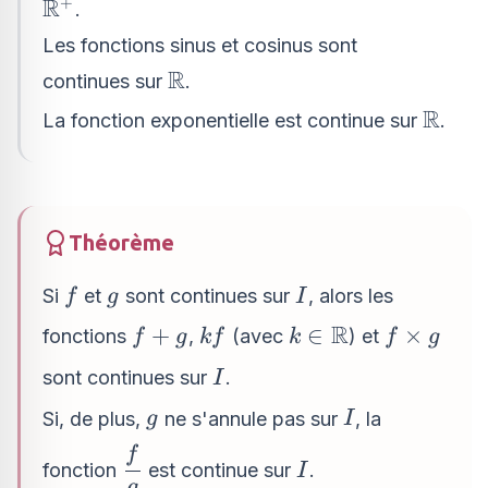
R
+
\mathbb{R}^+
.
Les fonctions sinus et cosinus sont
R
\mathbb{R}
continues sur
.
R
\mat
La
fonction exponentielle
est continue sur
.
Théorème
f
g
I
Si
et
sont continues sur
, alors les
f
g
I
R
f+g
kf
k \in
f
+
∈
×
fonctions
,
(avec
) et
f
g
k
f
k
f
g
\mathbb{R}
\times
I
sont continues sur
.
I
g
g
I
Si, de plus,
ne s'annule pas sur
, la
g
I
\dfrac{f}
f
I
fonction
est continue sur
.
I
{g}
g