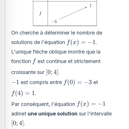
On cherche à déterminer le nombre de
f(x)
(
)
=
−
1
solutions de l'équation
.
f
x
=
L'unique flèche oblique montre que la
-1
f
fonction
est continue et strictement
f
[0;4]
[
0
;
4
]
croissante sur
.
-1
f(0)
−
1
(
0
)
=
−
3
est compris entre
et
f
=
f(4)
(
4
)
=
1
.
f
-3
= 1
f(x)
(
)
=
−
1
Par conséquent, l'équation
f
x
=
admet
une unique solution
sur l'intervalle
-1
[0;4]
[
0
;
4
]
.