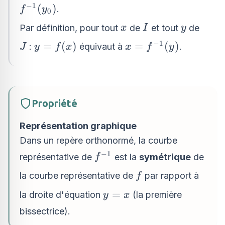
−
1
f^{-1}
(
)
.
f
y
0
(y_0)
x
I
y
Par définition, pour tout
de
et tout
de
x
I
y
−
1
J
y =
x =
=
(
)
=
(
)
:
équivaut à
.
J
y
f
x
x
f
y
f(x)
f^{-1}
(y)
Propriété
Représentation graphique
Dans un repère orthonormé, la courbe
−
1
f^{-1}
représentative de
est la
symétrique
de
f
f
la courbe représentative de
par rapport à
f
y
=
la droite d'équation
(la première
y
x
=
bissectrice).
x