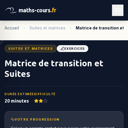
maths-cours
.fr
Accueil
Suites et matrices
Matrice de transition et 
SUITES ET MATRICES
EXERCICES
Matrice de transition et
Suites
DURÉE ESTIMÉE
DIFFICULTÉ
20 minutes
VOTRE PROGRESSION