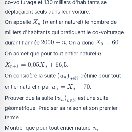
co-voiturage et 130 milliers d'habitants se
déplaçaient seuls dans leur voiture.
X_{n}
n
On appelle
(
entier naturel) le nombre de
X
n
n
milliers d'habitants qui pratiquent le co-voiturage
2000+n
X_{0}=60
2000
+
=
60
durant l'année
. On a donc
.
n
X
0
n
On admet que pour tout entier naturel
,
n
X_{n+1}=0{,}05X_{n}+66{,}5
=
0
,
05
+
66
,
5
.
X
X
+
1
n
n
\left(u_{n}\right)_{n\in
(
)
On considère la suite
définie pour tout
u
N
n
∈
n
\mathbb{N}}
u_{n}=X_{n}
=
−
70
entier naturel n par
.
u
X
n
n
- 70
\left(u_{n}\right)_{n\in
(
)
Prouver que la suite
est une suite
u
N
n
∈
n
\mathbb{N}}
géométrique. Préciser sa raison et son premier
terme.
n
Montrer que pour tout entier naturel
,
n