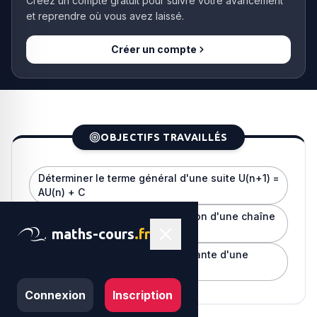
Créez un compte gratuit pour suivre votre avancement
et reprendre où vous avez laissé.
Créer un compte
OBJECTIFS TRAVAILLÉS
Déterminer le terme général d'une suite U(n+1) =
AU(n) + C
Construire la matrice de transition d'une chaîne
de Markov
maths-cours
.fr
Déterminer la distribution invariante d'une
chaîne de Markov
Connexion
Inscription