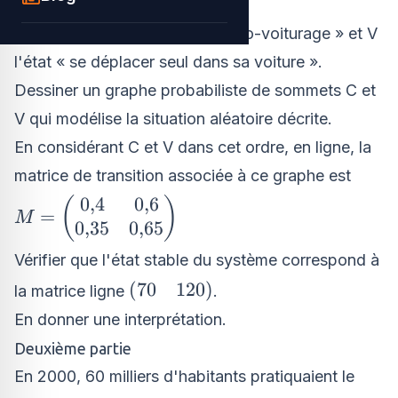
Première partie
On note C l'état « pratiquer le co-voiturage » et V
l'état « se déplacer seul dans sa voiture ».
Dessiner un graphe probabiliste de sommets C et
V qui modélise la situation aléatoire décrite.
En considérant C et V dans cet ordre, en ligne, la
matrice de transition associée à ce graphe est
M=\begin{pmatrix}
0
,
4
0
,
6
(
)
=
M
0{,}4 & 0{,}6 \\
0
,
35
0
,
65
0{,}35 & 0{,}65
Vérifier que l'état stable du système correspond à
\end{pmatrix}
\left(70
(
70
120
)
la matrice ligne
.
\quad
En donner une interprétation.
120\right)
Deuxième partie
En 2000, 60 milliers d'habitants pratiquaient le