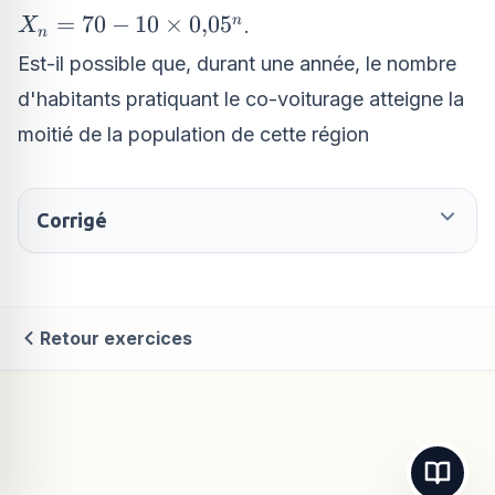
X_{n}=70
=
70
−
10
×
0
,
0
5
n
.
X
n
- 10 \times
Est-il possible que, durant une année, le nombre
0{,}05^{n}
d'habitants pratiquant le co-voiturage atteigne la
moitié de la population de cette région
Corrigé
Retour exercices