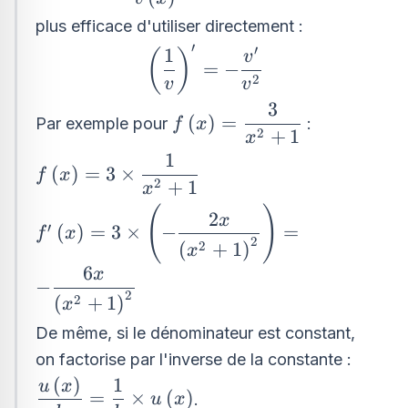
plus efficace d'utiliser directement :
′
′
\left(\dfrac{1}
1
(
)
v
=
−
{v}\right)^{\prime}=-
2
v
v
\dfrac{v^{\prime}}
3
f\left(x\right)=\dfrac{3}
(
)
=
{v^{2}}
Par exemple pour
:
f
x
2
+
1
{x^{2}+1}
x
1
f\left(x\right)=3\times
(
)
=
3
×
f
x
2
+
1
\dfrac{1}{x^{2}+1}
x
f^{\prime}\left(x\right)=3\times
(
)
2
x
′
(
)
=
3
×
−
=
f
x
\left(-\dfrac{2x}
2
2
(
+
1
)
x
{\left(x^{2}+1\right)^{2}}\right)=-
6
x
\dfrac{6x}
−
2
2
(
+
1
)
x
{\left(x^{2}+1\right)^{2}}
De même, si le dénominateur est constant,
on factorise par l'inverse de la constante :
(
)
1
\dfrac{u\left(x\right)}
u
x
=
×
(
)
.
u
x