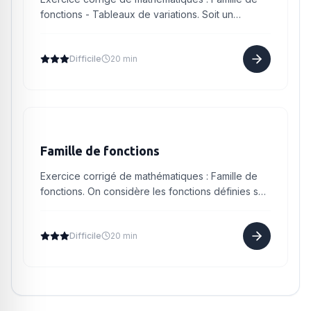
fonctions - Tableaux de variations. Soit un
nombre réel donné et la fonction définie sur par :
Justifier que l...
Difficile
20 min
Famille de fonctions
Exercice corrigé de mathématiques : Famille de
fonctions. On considère les fonctions définies sur
par : où est un entier relatif quelconque. On note
la courb...
Difficile
20 min