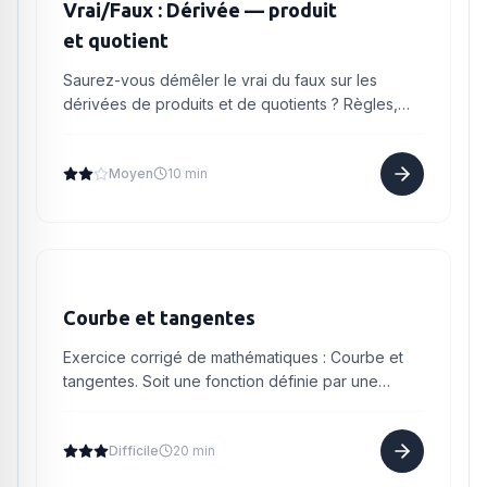
Vrai/Faux : Dérivée — produit
et quotient
Saurez-vous démêler le vrai du faux sur les
dérivées de produits et de quotients ? Règles,
signe de la dérivée, monotonie : testez vos
réflexes en Première !
Moyen
10 min
Courbe et tangentes
Exercice corrigé de mathématiques : Courbe et
tangentes. Soit une fonction définie par une
formule du type : . et soit sa courbe
représentative. Déterminer ,...
Difficile
20 min