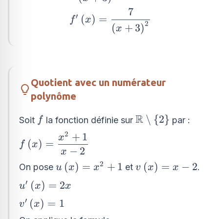
7
f^{\prime}\left(x\right)=\dfr
′
(
)
=
f
x
2
{\left(x+3\right)^{2}}
(
+
3
)
x
Quotient avec un numérateur
polynôme
R
f
\mathbb{R}\setm
∖
{
2
}
Soit
la fonction définie sur
par :
f
{2\right\}
2
+
1
f\left(x\right)=\dfrac{x^{2}+1}
x
(
)
=
f
x
{x-2}
−
2
x
2
u\left(x\right)=x^{2}+1
v\left(x\right)=x
(
)
=
+
1
(
)
=
−
2
On pose
et
.
u
x
x
v
x
x
2
′
u^{\prime}\left(x\right)=2x
(
)
=
2
u
x
x
′
v^{\prime}\left(x\right)=1
(
)
=
1
v
x