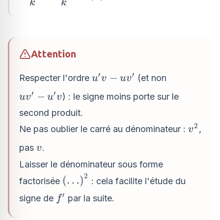
{k}=\dfrac{1}
k
k
{k}\times
u\left(x\right)
Attention
′
′
u^{\prime}v
−
Respecter l'ordre
(et non
u
v
u
v
-
′
′
uv^{\prime}
−
) : le signe moins porte sur le
u
v
u
v
uv^{\prime}
-
second produit.
u^{\prime}v
2
v^{2}
Ne pas oublier le carré au dénominateur :
,
v
v
pas
.
v
Laisser le dénominateur sous forme
2
\left(\ldots
(
…
)
factorisée
: cela facilite l'étude du
\right)^{2}
′
f^{\prime}
signe de
par la suite.
f