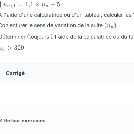
{
\begin{matrix}
=
1
,
1
×
−
5
u
u
+
1
n
n
u_{0}=100 \\
A l'aide d'une calculatrice ou d'un tableur, calculer les
u_{n+1}
\left(u_{n
(
)
Conjecturer le sens de variation de la suite
.
u
=1{,}1\times u_{n} -
n
5\end{matrix}\right.
Déterminer (toujours à l'aide de la calculatrice ou du tab
u_{n}
>
300
u
n
> 300
Corrigé
Retour exercices