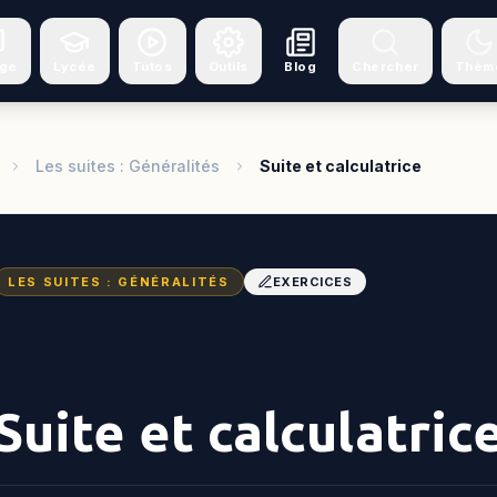
ège
Lycée
Tutos
Outils
Blog
Chercher
Thèm
Les suites : Généralités
Suite et calculatrice
LES SUITES : GÉNÉRALITÉS
EXERCICES
Suite et calculatric