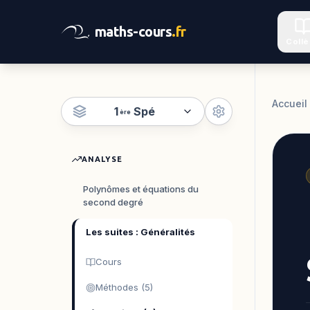
maths-cours
.fr
Coll
Accueil
1
Spé
ère
ANALYSE
Polynômes et équations du
second degré
Les suites : Généralités
Cours
Méthodes (5)