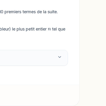
 10 premiers termes de la suite.
}\right)
n
leur) le plus petit entier
tel que
n