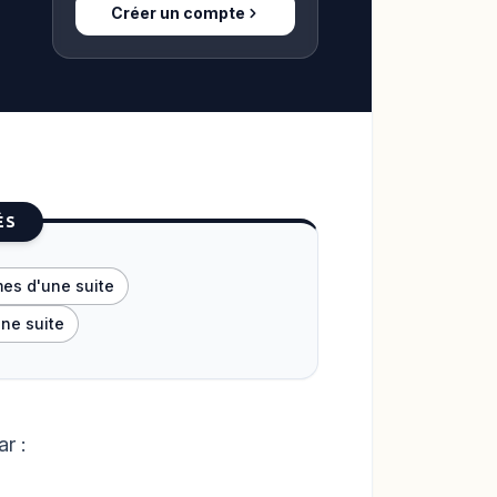
Créer un compte
ÉS
mes d'une suite
une suite
r :
bb{N}