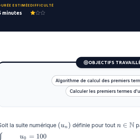
DURÉE ESTIMÉE
DIFFICULTÉ
5 minutes
OBJECTIFS TRAVAILL
Algorithme de calcul des premiers ter
Calculer les premiers termes d'
N
\left(u_{n}\right)
n \in
(
)
∈
Soit la suite numérique
définie pour tout
pa
u
n
n
\math
\left\{
=
100
u
0