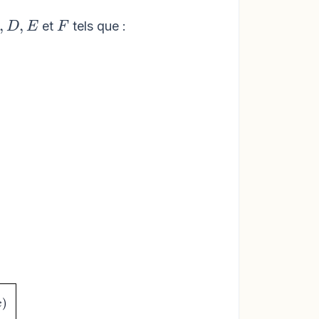
right)
F
,
,
et
tels que :
D
E
F
ht)
left(x\right)
)
x