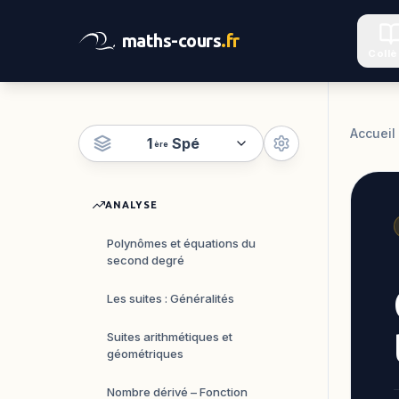
maths-cours
.fr
Coll
Accueil
1
Spé
ère
ANALYSE
Polynômes et équations du
second degré
Les suites : Généralités
Suites arithmétiques et
géométriques
Nombre dérivé – Fonction