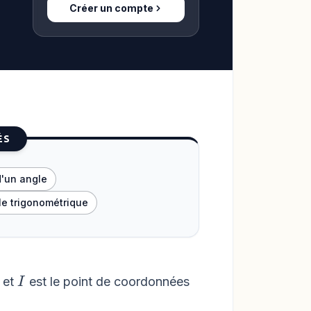
Créer un compte
ÉS
d'un angle
cle trigonométrique
I
et
est le point de coordonnées
I