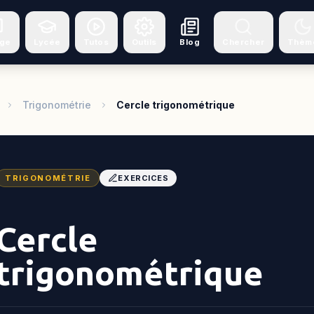
ège
Lycée
Tutos
Outils
Blog
Chercher
Thèm
Trigonométrie
Cercle trigonométrique
TRIGONOMÉTRIE
EXERCICES
Cercle
trigonométrique