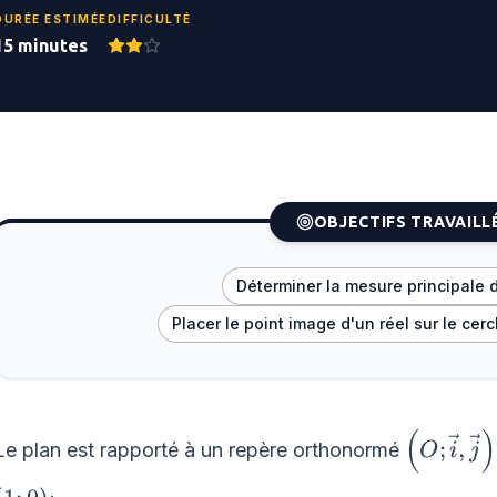
DURÉE ESTIMÉE
DIFFICULTÉ
15 minutes
OBJECTIFS TRAVAILL
Déterminer la mesure principale 
Placer le point image d'un réel sur le cer
(
)
\left(O ;
;
,
Le plan est rapporté à un repère orthonormé
O
i
j
\vec{i},
\left(1 ;