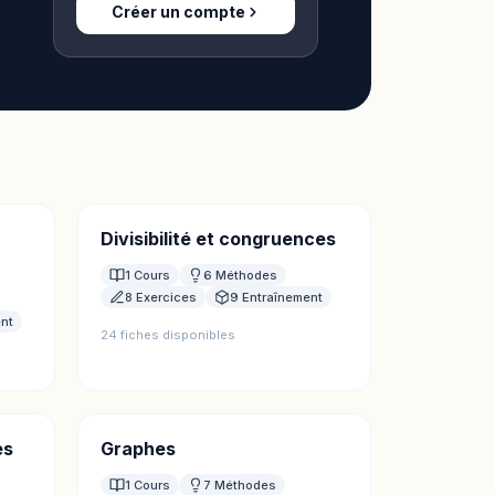
Créer un compte
Divisibilité et congruences
1 Cours
6 Méthodes
8 Exercices
9 Entraînement
ent
24 fiches disponibles
es
Graphes
1 Cours
7 Méthodes