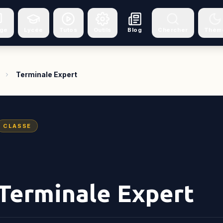
ège
Lycée
Tutos
Outils
Blog
Chercher
Thèm
Terminale Expert
CLASSE
Terminale Expert