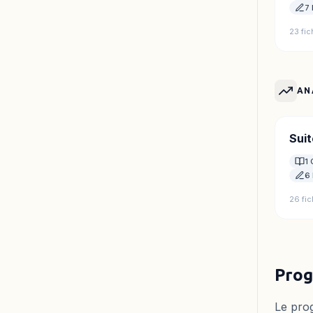
7 
23 fi
AN
Suit
1 
6 
26 fi
Prog
Le pro