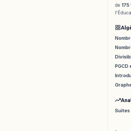
de
175 
l'Éduca
Alg
Nombre
Nombre
Divisi
PGCD e
Introd
Graph
Ana
Suites