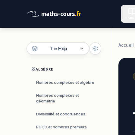
maths-cours
.fr
Coll
Accueil
T
Exp
le
ALGÈBRE
Nombres complexes et algèbre
Nombres complexes et
géométrie
Divisibilité et congruences
PGCD et nombres premiers