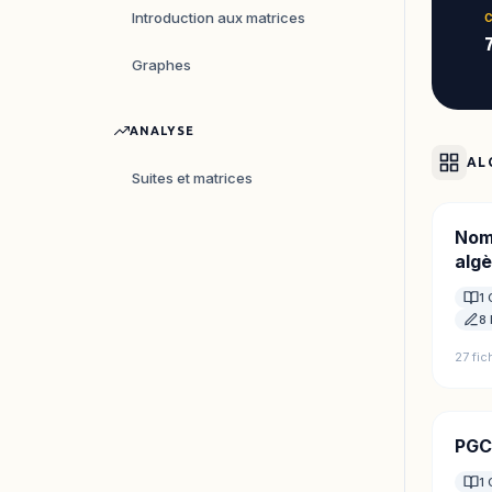
Introduction aux matrices
Graphes
ANALYSE
AL
Suites et matrices
Nom
alg
1 
8 
27 fi
PGC
1 