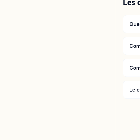
Les 
Quel
Comb
Comm
Le c