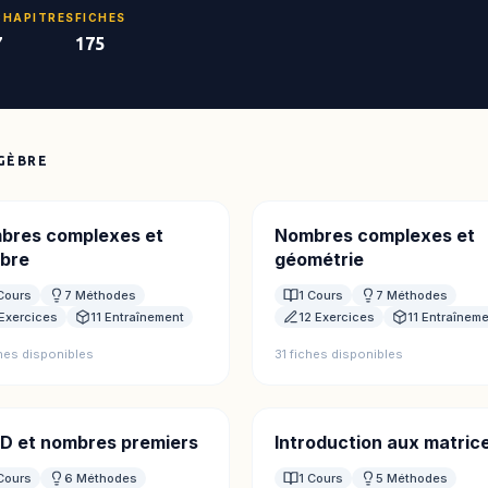
CHAPITRES
FICHES
7
175
GÈBRE
bres complexes et
Nombres complexes et
èbre
géométrie
Cours
7 Méthodes
1 Cours
7 Méthodes
Exercices
11 Entraînement
12 Exercices
11 Entraînem
ches disponibles
31 fiches disponibles
D et nombres premiers
Introduction aux matric
Cours
6 Méthodes
1 Cours
5 Méthodes