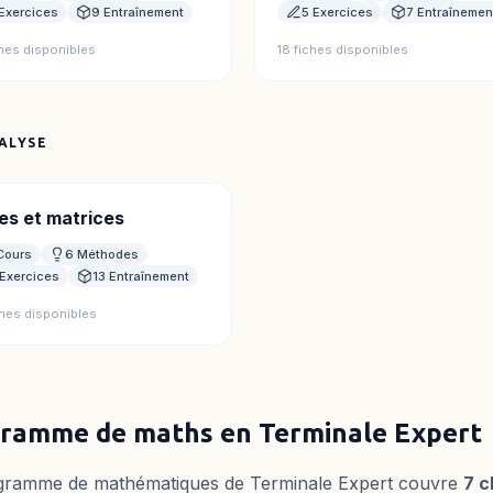
Exercices
9 Entraînement
5 Exercices
7 Entraînemen
ches disponibles
18 fiches disponibles
ALYSE
es et matrices
Cours
6 Méthodes
Exercices
13 Entraînement
ches disponibles
ramme de maths en Terminale Expert
gramme de mathématiques de Terminale Expert couvre
7 c