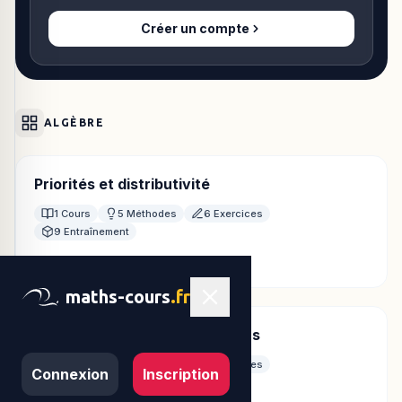
Créer un compte
ALGÈBRE
Priorités et distributivité
1 Cours
5 Méthodes
6 Exercices
9 Entraînement
21 fiches disponibles
maths-cours
.fr
Divisibilité et nombres premiers
1 Cours
6 Méthodes
5 Exercices
Connexion
Inscription
8 Entraînement