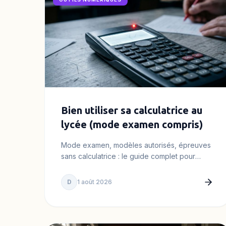
Bien utiliser sa calculatrice au
lycée (mode examen compris)
Mode examen, modèles autorisés, épreuves
sans calculatrice : le guide complet pour
maîtriser ta machine au lycée sans en
devenir…
D
1 août 2026