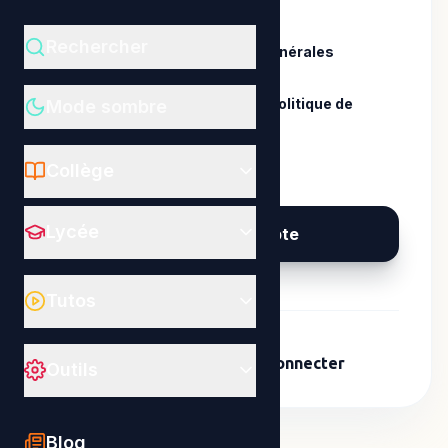
Rechercher
J'accepte les
Conditions Générales
d'Utilisation
.
J'ai pris connaissance de la
politique de
Mode sombre
confidentialité
.
Collège
Lycée
Créer mon compte
Tutos
Déjà un compte ?
Se connecter
Outils
Blog