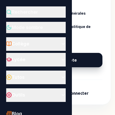
Rechercher
J'accepte les
Conditions Générales
d'Utilisation
.
J'ai pris connaissance de la
politique de
Mode sombre
confidentialité
.
Collège
Lycée
Créer mon compte
Tutos
Déjà un compte ?
Se connecter
Outils
Blog